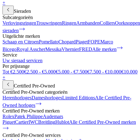
+
Sieraden
Subcategorieën
Verlovingsringen
Trouwringen
Ringen
Armbanden
Colliers
Oorknoppen
sieraden
Uitgelichte merken
Schaap en Citroen
Pomellato
Chopard
Piaget
FOPE
Marco
Bicego
Royal Asscher
Messika
Vhernier
FRED
Alle merken
Service
Uw sieraad servicen
Per prijsrange
Tot €2.500
€2.500 - €5.000
€5.000 - €7.500
€7.500 - €10.000
€10.000
+
Certified Pre-Owned
Certified Pre-Owned categorieën
Herenhorloges
Dameshorloges
Limited Editions
Alle Certified Pre-
Owned horloges
Certified Pre-Owned merken
Rolex
Patek Philippe
Audemars
Piguet
Cartier
IWC
Breitling
Hublot
Alle Certified Pre-Owned merken
Certified Pre-Owned services