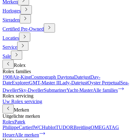
Merken
Horloges
Sieraden
Certified Pre-Owned
Locaties
Service
Sale
Rolex
Rolex families
1908
Air-King
Cosmograph Daytona
Datejust
Day-
Date
Explorer
GMT-Master II
Lady-Datejust
Oyster Perpetual
Sea-
Dweller
Sky-Dweller
Submariner
Yacht-Master
Alle families
Rolex servicing
Uw Rolex servicing
Merken
Uitgelichte merken
Rolex
Patek
Philippe
Cartier
IWC
Hublot
TUDOR
Breitling
OMEGA
TAG
Heuer
Alle merken