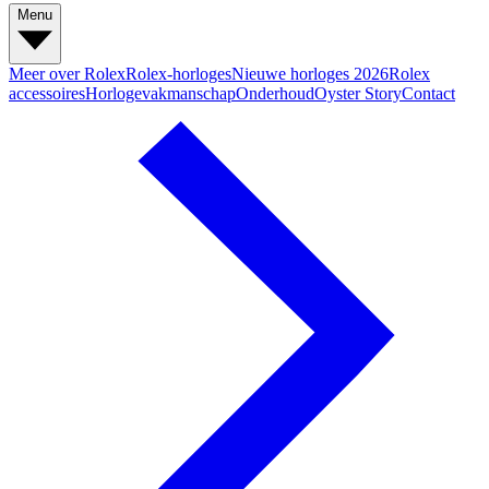
Menu
Meer over Rolex
Rolex-horloges
Nieuwe horloges 2026
Rolex
accessoires
Horlogevakmanschap
Onderhoud
Oyster Story
Contact