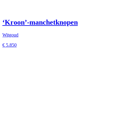
‘Kroon’-manchetknopen
Witgoud
€
5.850