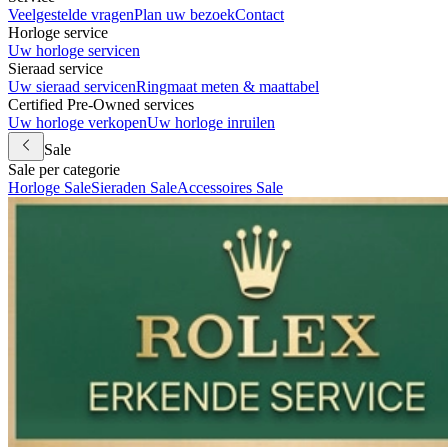
Veelgestelde vragen
Plan uw bezoek
Contact
Horloge service
Uw horloge servicen
Sieraad service
Uw sieraad servicen
Ringmaat meten & maattabel
Certified Pre-Owned services
Uw horloge verkopen
Uw horloge inruilen
Sale
Sale per categorie
Horloge Sale
Sieraden Sale
Accessoires Sale