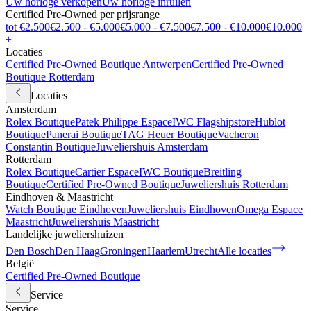
Uw horloge verkopen
Uw horloge inruilen
Certified Pre-Owned per prijsrange
tot €2.500
€2.500 - €5.000
€5.000 - €7.500
€7.500 - €10.000
€10.000
+
Locaties
Certified Pre-Owned Boutique Antwerpen
Certified Pre-Owned
Boutique Rotterdam
Locaties
Amsterdam
Rolex Boutique
Patek Philippe Espace
IWC Flagshipstore
Hublot
Boutique
Panerai Boutique
TAG Heuer Boutique
Vacheron
Constantin Boutique
Juweliershuis Amsterdam
Rotterdam
Rolex Boutique
Cartier Espace
IWC Boutique
Breitling
Boutique
Certified Pre-Owned Boutique
Juweliershuis Rotterdam
Eindhoven & Maastricht
Watch Boutique Eindhoven
Juweliershuis Eindhoven
Omega Espace
Maastricht
Juweliershuis Maastricht
Landelijke juweliershuizen
Den Bosch
Den Haag
Groningen
Haarlem
Utrecht
Alle locaties
België
Certified Pre-Owned Boutique
Service
Service