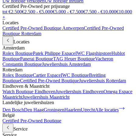
Uw horloge verkopen
Uw horloge inruilen
Certified Pre-Owned per prijsrange
tot €2.500
€2.500 - €5.000
€5.000 - €7.500
€7.500 - €10.000
€10.000
+
Locaties
Certified Pre-Owned Boutique Antwerpen
Certified Pre-Owned
Boutique Rotterdam
Locaties
Amsterdam
Rolex Boutique
Patek Philippe Espace
IWC Flagshipstore
Hublot
Boutique
Panerai Boutique
TAG Heuer Boutique
Vacheron
Constantin Boutique
Juweliershuis Amsterdam
Rotterdam
Rolex Boutique
Cartier Espace
IWC Boutique
Breitling
Boutique
Certified Pre-Owned Boutique
Juweliershuis Rotterdam
Eindhoven & Maastricht
Watch Boutique Eindhoven
Juweliershuis Eindhoven
Omega Espace
Maastricht
Juweliershuis Maastricht
Landelijke juweliershuizen
Den Bosch
Den Haag
Groningen
Haarlem
Utrecht
Alle locaties
België
Certified Pre-Owned Boutique
Service
Service