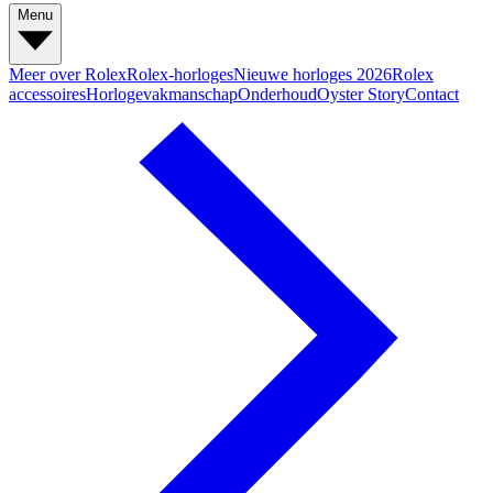
Menu
Meer over Rolex
Rolex-horloges
Nieuwe horloges 2026
Rolex
accessoires
Horlogevakmanschap
Onderhoud
Oyster Story
Contact