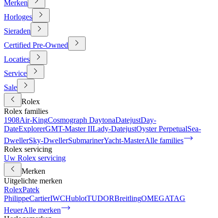
Merken
Horloges
Sieraden
Certified Pre-Owned
Locaties
Service
Sale
Rolex
Rolex families
1908
Air-King
Cosmograph Daytona
Datejust
Day-
Date
Explorer
GMT-Master II
Lady-Datejust
Oyster Perpetual
Sea-
Dweller
Sky-Dweller
Submariner
Yacht-Master
Alle families
Rolex servicing
Uw Rolex servicing
Merken
Uitgelichte merken
Rolex
Patek
Philippe
Cartier
IWC
Hublot
TUDOR
Breitling
OMEGA
TAG
Heuer
Alle merken