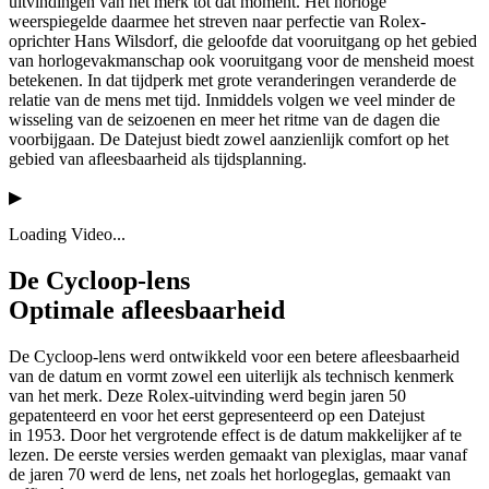
uitvindingen van het merk tot dat moment. Het horloge
weerspiegelde daarmee het streven naar perfectie van Rolex-
oprichter Hans Wilsdorf, die geloofde dat vooruitgang op het gebied
van horlogevakmanschap ook vooruitgang voor de mensheid moest
betekenen. In dat tijdperk met grote veranderingen veranderde de
relatie van de mens met tijd. Inmiddels volgen we veel minder de
wisseling van de seizoenen en meer het ritme van de dagen die
voorbijgaan. De Datejust biedt zowel aanzienlijk comfort op het
gebied van afleesbaarheid als tijdsplanning.
▶
Loading Video...
De Cycloop-lens
Optimale afleesbaarheid
De Cycloop‑lens werd ontwikkeld voor een betere afleesbaarheid
van de datum en vormt zowel een uiterlijk als technisch kenmerk
van het merk. Deze Rolex-uitvinding werd begin jaren 50
gepatenteerd en voor het eerst gepresenteerd op een Datejust
in 1953. Door het vergrotende effect is de datum makkelijker af te
lezen. De eerste versies werden gemaakt van plexiglas, maar vanaf
de jaren 70 werd de lens, net zoals het horlogeglas, gemaakt van