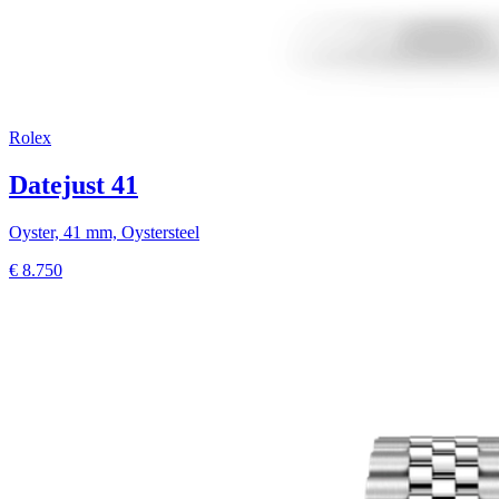
Rolex
Datejust 41
Oyster, 41 mm, Oystersteel
€
8.750