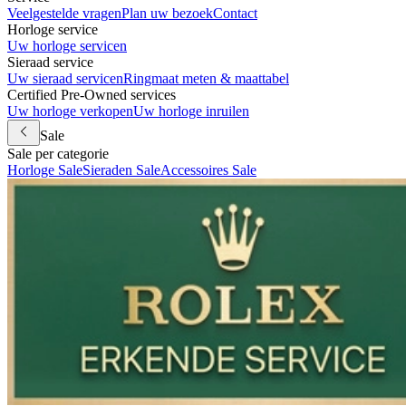
Veelgestelde vragen
Plan uw bezoek
Contact
Horloge service
Uw horloge servicen
Sieraad service
Uw sieraad servicen
Ringmaat meten & maattabel
Certified Pre-Owned services
Uw horloge verkopen
Uw horloge inruilen
Sale
Sale per categorie
Horloge Sale
Sieraden Sale
Accessoires Sale