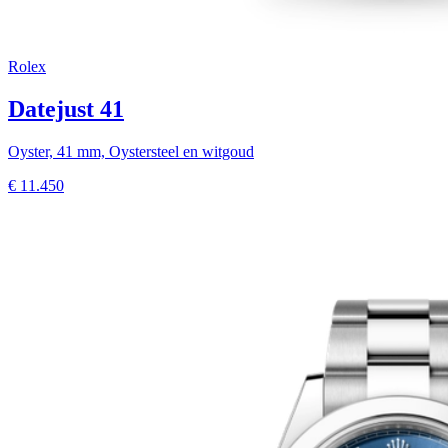
Rolex
Datejust 41
Oyster, 41 mm, Oystersteel en witgoud
€
11.450