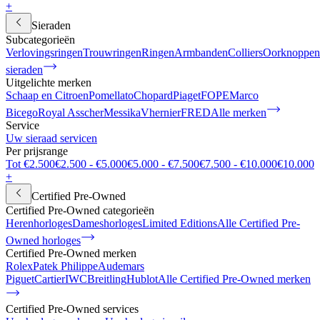
+
Sieraden
Subcategorieën
Verlovingsringen
Trouwringen
Ringen
Armbanden
Colliers
Oorknoppen
sieraden
Uitgelichte merken
Schaap en Citroen
Pomellato
Chopard
Piaget
FOPE
Marco
Bicego
Royal Asscher
Messika
Vhernier
FRED
Alle merken
Service
Uw sieraad servicen
Per prijsrange
Tot €2.500
€2.500 - €5.000
€5.000 - €7.500
€7.500 - €10.000
€10.000
+
Certified Pre-Owned
Certified Pre-Owned categorieën
Herenhorloges
Dameshorloges
Limited Editions
Alle Certified Pre-
Owned horloges
Certified Pre-Owned merken
Rolex
Patek Philippe
Audemars
Piguet
Cartier
IWC
Breitling
Hublot
Alle Certified Pre-Owned merken
Certified Pre-Owned services