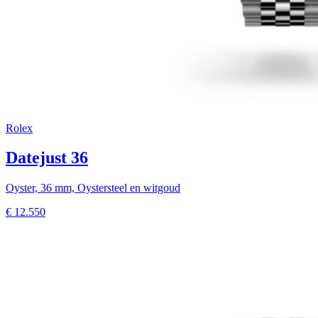
Rolex
Datejust 36
Oyster, 36 mm, Oystersteel en witgoud
€
12.550