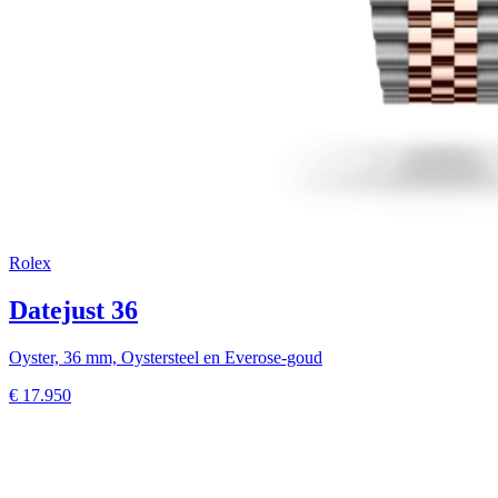
Rolex
Datejust 36
Oyster, 36 mm, Oystersteel en Everose-goud
€
17.950