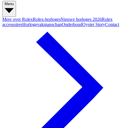
Menu
Meer over Rolex
Rolex-horloges
Nieuwe horloges 2026
Rolex
accessoires
Horlogevakmanschap
Onderhoud
Oyster Story
Contact