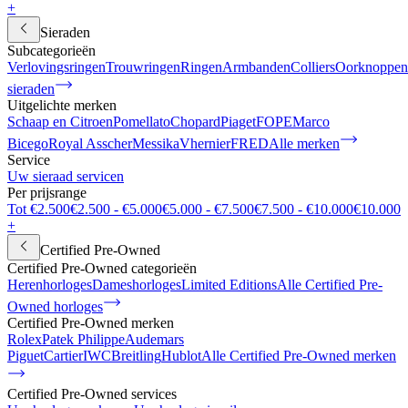
+
Sieraden
Subcategorieën
Verlovingsringen
Trouwringen
Ringen
Armbanden
Colliers
Oorknoppen
sieraden
Uitgelichte merken
Schaap en Citroen
Pomellato
Chopard
Piaget
FOPE
Marco
Bicego
Royal Asscher
Messika
Vhernier
FRED
Alle merken
Service
Uw sieraad servicen
Per prijsrange
Tot €2.500
€2.500 - €5.000
€5.000 - €7.500
€7.500 - €10.000
€10.000
+
Certified Pre-Owned
Certified Pre-Owned categorieën
Herenhorloges
Dameshorloges
Limited Editions
Alle Certified Pre-
Owned horloges
Certified Pre-Owned merken
Rolex
Patek Philippe
Audemars
Piguet
Cartier
IWC
Breitling
Hublot
Alle Certified Pre-Owned merken
Certified Pre-Owned services