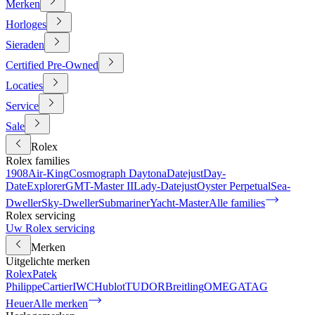
Merken
Horloges
Sieraden
Certified Pre-Owned
Locaties
Service
Sale
Rolex
Rolex families
1908
Air-King
Cosmograph Daytona
Datejust
Day-
Date
Explorer
GMT-Master II
Lady-Datejust
Oyster Perpetual
Sea-
Dweller
Sky-Dweller
Submariner
Yacht-Master
Alle families
Rolex servicing
Uw Rolex servicing
Merken
Uitgelichte merken
Rolex
Patek
Philippe
Cartier
IWC
Hublot
TUDOR
Breitling
OMEGA
TAG
Heuer
Alle merken