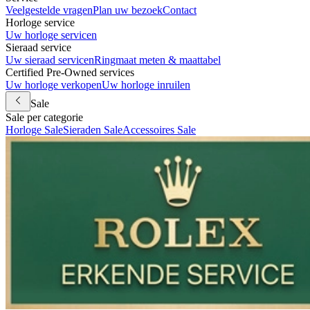
Veelgestelde vragen
Plan uw bezoek
Contact
Horloge service
Uw horloge servicen
Sieraad service
Uw sieraad servicen
Ringmaat meten & maattabel
Certified Pre-Owned services
Uw horloge verkopen
Uw horloge inruilen
Sale
Sale per categorie
Horloge Sale
Sieraden Sale
Accessoires Sale