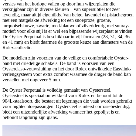
versies van het horloge vallen op door hun wijzerplaten die
verkrijgbaar zijn in diverse kleuren – van supersubtiel tot zeer
levendig, maar altijd eigentijds. Van beige, lavendel of pistachegroen
met een matgelakte afwerking tot een snoeproze, groene,
turquoiseblauwe, zwarte, med-blauwe of zilverkleurig met sunray-
motief: voor elke stijl is er wel een bijpassende wijzerplaat te vinden.
De Oyster Perpetual is beschikbaar in vijf formaten (28, 31, 34, 36
en 41 mm) en biedt daarmee de grootste keuze aan diameters van de
Rolex-collectie.
De modellen zijn voorzien van de veilige en comfortabele Oyster-
band met driedelige schakels. De band is voorzien van een
Oysterclasp-vouwsluiting en het door Rolex ontwikkelde Easylink-
verleng­systeem voor extra comfort waarmee de drager de band kan
verstellen met ongeveer 5 mm.
De Oyster Perpetual is volledig gemaakt van Oystersteel.
Oystersteel is speciaal ontwikkeld voor Rolex en behoort tot de
904L-staalsoort, die bestaat uit legeringen die vaak worden gebruikt
voor hightechtoepassingen. Oystersteel is uiterst corrosiebestendig,
biedt een uitzonderlijke afwerking wanneer het gepolijst is en
behoudt langdurig zijn glans.