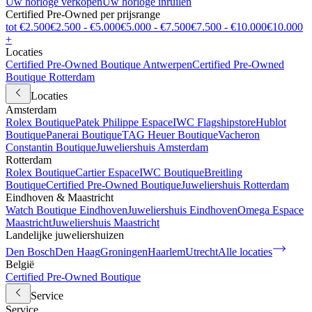
Uw horloge verkopen
Uw horloge inruilen
Certified Pre-Owned per prijsrange
tot €2.500
€2.500 - €5.000
€5.000 - €7.500
€7.500 - €10.000
€10.000
+
Locaties
Certified Pre-Owned Boutique Antwerpen
Certified Pre-Owned
Boutique Rotterdam
Locaties
Amsterdam
Rolex Boutique
Patek Philippe Espace
IWC Flagshipstore
Hublot
Boutique
Panerai Boutique
TAG Heuer Boutique
Vacheron
Constantin Boutique
Juweliershuis Amsterdam
Rotterdam
Rolex Boutique
Cartier Espace
IWC Boutique
Breitling
Boutique
Certified Pre-Owned Boutique
Juweliershuis Rotterdam
Eindhoven & Maastricht
Watch Boutique Eindhoven
Juweliershuis Eindhoven
Omega Espace
Maastricht
Juweliershuis Maastricht
Landelijke juweliershuizen
Den Bosch
Den Haag
Groningen
Haarlem
Utrecht
Alle locaties
België
Certified Pre-Owned Boutique
Service
Service