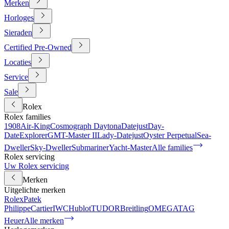
Merken
Horloges
Sieraden
Certified Pre-Owned
Locaties
Service
Sale
Rolex
Rolex families
1908
Air-King
Cosmograph Daytona
Datejust
Day-
Date
Explorer
GMT-Master II
Lady-Datejust
Oyster Perpetual
Sea-
Dweller
Sky-Dweller
Submariner
Yacht-Master
Alle families
Rolex servicing
Uw Rolex servicing
Merken
Uitgelichte merken
Rolex
Patek
Philippe
Cartier
IWC
Hublot
TUDOR
Breitling
OMEGA
TAG
Heuer
Alle merken