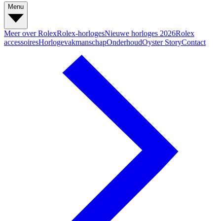
Menu
Meer over Rolex
Rolex-horloges
Nieuwe horloges 2026
Rolex
accessoires
Horlogevakmanschap
Onderhoud
Oyster Story
Contact