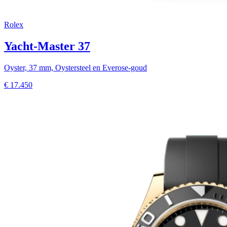
Rolex
Yacht-Master 37
Oyster, 37 mm, Oystersteel en Everose-goud
€
17.450