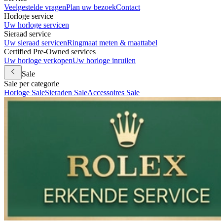
Veelgestelde vragen
Plan uw bezoek
Contact
Horloge service
Uw horloge servicen
Sieraad service
Uw sieraad servicen
Ringmaat meten & maattabel
Certified Pre-Owned services
Uw horloge verkopen
Uw horloge inruilen
Sale
Sale per categorie
Horloge Sale
Sieraden Sale
Accessoires Sale