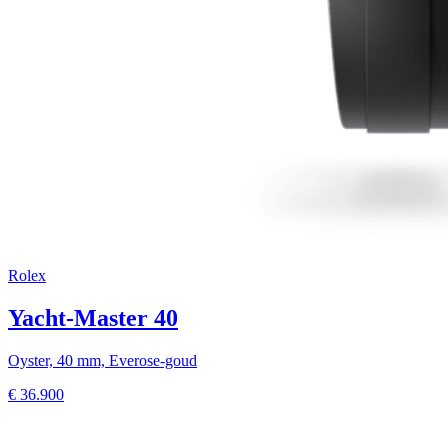
Rolex
Yacht-Master 40
Oyster, 40 mm, Everose-goud
€
36.900