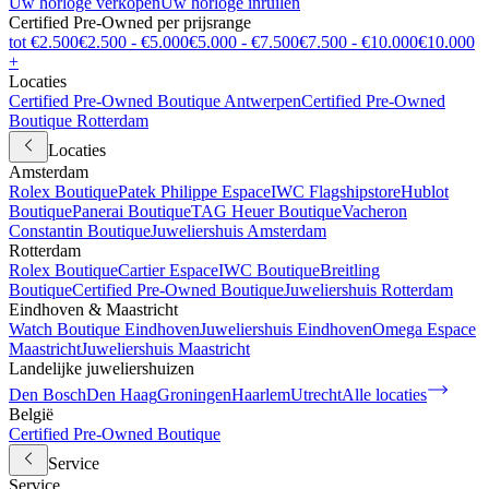
Uw horloge verkopen
Uw horloge inruilen
Certified Pre-Owned per prijsrange
tot €2.500
€2.500 - €5.000
€5.000 - €7.500
€7.500 - €10.000
€10.000
+
Locaties
Certified Pre-Owned Boutique Antwerpen
Certified Pre-Owned
Boutique Rotterdam
Locaties
Amsterdam
Rolex Boutique
Patek Philippe Espace
IWC Flagshipstore
Hublot
Boutique
Panerai Boutique
TAG Heuer Boutique
Vacheron
Constantin Boutique
Juweliershuis Amsterdam
Rotterdam
Rolex Boutique
Cartier Espace
IWC Boutique
Breitling
Boutique
Certified Pre-Owned Boutique
Juweliershuis Rotterdam
Eindhoven & Maastricht
Watch Boutique Eindhoven
Juweliershuis Eindhoven
Omega Espace
Maastricht
Juweliershuis Maastricht
Landelijke juweliershuizen
Den Bosch
Den Haag
Groningen
Haarlem
Utrecht
Alle locaties
België
Certified Pre-Owned Boutique
Service
Service