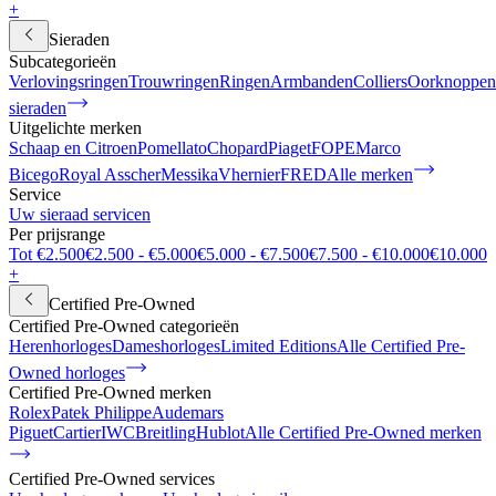
+
Sieraden
Subcategorieën
Verlovingsringen
Trouwringen
Ringen
Armbanden
Colliers
Oorknoppen
sieraden
Uitgelichte merken
Schaap en Citroen
Pomellato
Chopard
Piaget
FOPE
Marco
Bicego
Royal Asscher
Messika
Vhernier
FRED
Alle merken
Service
Uw sieraad servicen
Per prijsrange
Tot €2.500
€2.500 - €5.000
€5.000 - €7.500
€7.500 - €10.000
€10.000
+
Certified Pre-Owned
Certified Pre-Owned categorieën
Herenhorloges
Dameshorloges
Limited Editions
Alle Certified Pre-
Owned horloges
Certified Pre-Owned merken
Rolex
Patek Philippe
Audemars
Piguet
Cartier
IWC
Breitling
Hublot
Alle Certified Pre-Owned merken
Certified Pre-Owned services