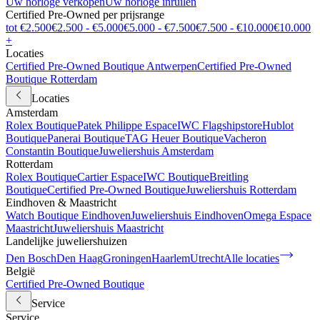
Uw horloge verkopen
Uw horloge inruilen
Certified Pre-Owned per prijsrange
tot €2.500
€2.500 - €5.000
€5.000 - €7.500
€7.500 - €10.000
€10.000
+
Locaties
Certified Pre-Owned Boutique Antwerpen
Certified Pre-Owned
Boutique Rotterdam
Locaties
Amsterdam
Rolex Boutique
Patek Philippe Espace
IWC Flagshipstore
Hublot
Boutique
Panerai Boutique
TAG Heuer Boutique
Vacheron
Constantin Boutique
Juweliershuis Amsterdam
Rotterdam
Rolex Boutique
Cartier Espace
IWC Boutique
Breitling
Boutique
Certified Pre-Owned Boutique
Juweliershuis Rotterdam
Eindhoven & Maastricht
Watch Boutique Eindhoven
Juweliershuis Eindhoven
Omega Espace
Maastricht
Juweliershuis Maastricht
Landelijke juweliershuizen
Den Bosch
Den Haag
Groningen
Haarlem
Utrecht
Alle locaties
België
Certified Pre-Owned Boutique
Service
Service