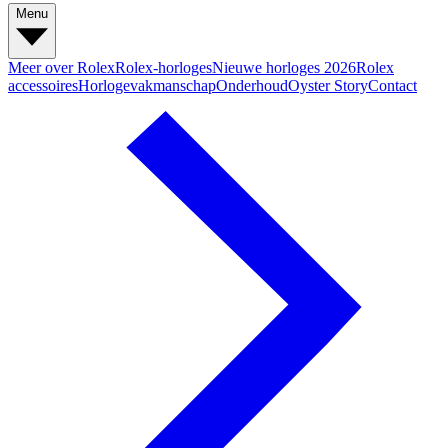
Menu
Meer over Rolex
Rolex-horloges
Nieuwe horloges 2026
Rolex
accessoires
Horlogevakmanschap
Onderhoud
Oyster Story
Contact