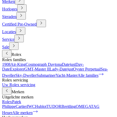
Merken
Horloges
Sieraden
Certified Pre-Owned
Locaties
Service
Sale
Rolex
Rolex families
1908
Air-King
Cosmograph Daytona
Datejust
Day-
Date
Explorer
GMT-Master II
Lady-Datejust
Oyster Perpetual
Sea-
Dweller
Sky-Dweller
Submariner
Yacht-Master
Alle families
Rolex servicing
Uw Rolex servicing
Merken
Uitgelichte merken
Rolex
Patek
Philippe
Cartier
IWC
Hublot
TUDOR
Breitling
OMEGA
TAG
Heuer
Alle merken