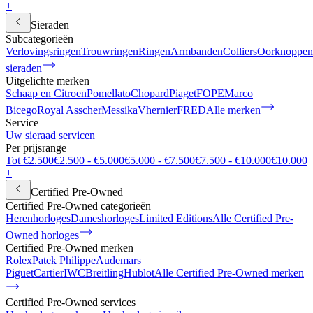
+
Sieraden
Subcategorieën
Verlovingsringen
Trouwringen
Ringen
Armbanden
Colliers
Oorknoppen
sieraden
Uitgelichte merken
Schaap en Citroen
Pomellato
Chopard
Piaget
FOPE
Marco
Bicego
Royal Asscher
Messika
Vhernier
FRED
Alle merken
Service
Uw sieraad servicen
Per prijsrange
Tot €2.500
€2.500 - €5.000
€5.000 - €7.500
€7.500 - €10.000
€10.000
+
Certified Pre-Owned
Certified Pre-Owned categorieën
Herenhorloges
Dameshorloges
Limited Editions
Alle Certified Pre-
Owned horloges
Certified Pre-Owned merken
Rolex
Patek Philippe
Audemars
Piguet
Cartier
IWC
Breitling
Hublot
Alle Certified Pre-Owned merken
Certified Pre-Owned services