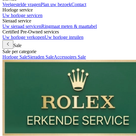
Veelgestelde vragen
Plan uw bezoek
Contact
Horloge service
Uw horloge servicen
Sieraad service
Uw sieraad servicen
Ringmaat meten & maattabel
Certified Pre-Owned services
Uw horloge verkopen
Uw horloge inruilen
Sale
Sale per categorie
Horloge Sale
Sieraden Sale
Accessoires Sale