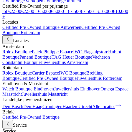
Uw horloge verkopen
Uw horloge inruilen
Certified Pre-Owned per prijsrange
tot €2.500
€2.500 - €5.000
€5.000 - €7.500
€7.500 - €10.000
€10.000
+
Locaties
Certified Pre-Owned Boutique Antwerpen
Certified Pre-Owned
Boutique Rotterdam
Locaties
Amsterdam
Rolex Boutique
Patek Philippe Espace
IWC Flagshipstore
Hublot
Boutique
Panerai Boutique
TAG Heuer Boutique
Vacheron
Constantin Boutique
Juweliershuis Amsterdam
Rotterdam
Rolex Boutique
Cartier Espace
IWC Boutique
Breitling
Boutique
Certified Pre-Owned Boutique
Juweliershuis Rotterdam
Eindhoven & Maastricht
Watch Boutique Eindhoven
Juweliershuis Eindhoven
Omega Espace
Maastricht
Juweliershuis Maastricht
Landelijke juweliershuizen
Den Bosch
Den Haag
Groningen
Haarlem
Utrecht
Alle locaties
België
Certified Pre-Owned Boutique
Service
Service