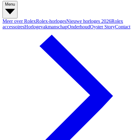
Menu
Meer over Rolex
Rolex-horloges
Nieuwe horloges 2026
Rolex
accessoires
Horlogevakmanschap
Onderhoud
Oyster Story
Contact