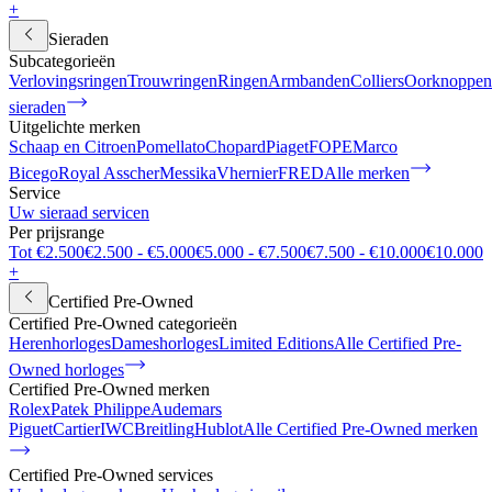
+
Sieraden
Subcategorieën
Verlovingsringen
Trouwringen
Ringen
Armbanden
Colliers
Oorknoppen
sieraden
Uitgelichte merken
Schaap en Citroen
Pomellato
Chopard
Piaget
FOPE
Marco
Bicego
Royal Asscher
Messika
Vhernier
FRED
Alle merken
Service
Uw sieraad servicen
Per prijsrange
Tot €2.500
€2.500 - €5.000
€5.000 - €7.500
€7.500 - €10.000
€10.000
+
Certified Pre-Owned
Certified Pre-Owned categorieën
Herenhorloges
Dameshorloges
Limited Editions
Alle Certified Pre-
Owned horloges
Certified Pre-Owned merken
Rolex
Patek Philippe
Audemars
Piguet
Cartier
IWC
Breitling
Hublot
Alle Certified Pre-Owned merken
Certified Pre-Owned services