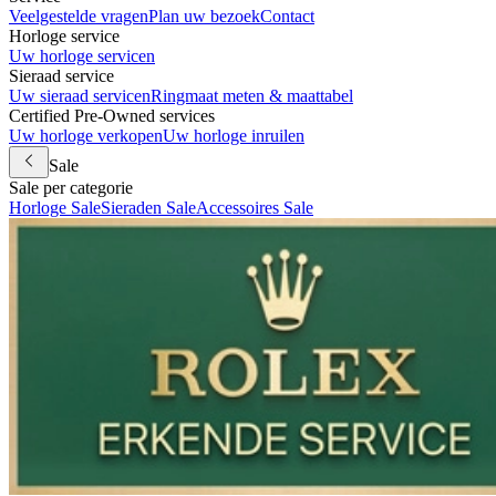
Veelgestelde vragen
Plan uw bezoek
Contact
Horloge service
Uw horloge servicen
Sieraad service
Uw sieraad servicen
Ringmaat meten & maattabel
Certified Pre-Owned services
Uw horloge verkopen
Uw horloge inruilen
Sale
Sale per categorie
Horloge Sale
Sieraden Sale
Accessoires Sale