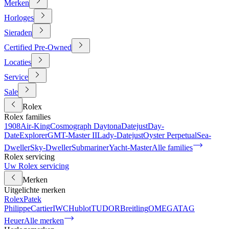
Merken
Horloges
Sieraden
Certified Pre-Owned
Locaties
Service
Sale
Rolex
Rolex families
1908
Air-King
Cosmograph Daytona
Datejust
Day-
Date
Explorer
GMT-Master II
Lady-Datejust
Oyster Perpetual
Sea-
Dweller
Sky-Dweller
Submariner
Yacht-Master
Alle families
Rolex servicing
Uw Rolex servicing
Merken
Uitgelichte merken
Rolex
Patek
Philippe
Cartier
IWC
Hublot
TUDOR
Breitling
OMEGA
TAG
Heuer
Alle merken