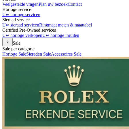
Veelgestelde vragen
Plan uw bezoek
Contact
Horloge service
Uw horloge servicen
Sieraad service
Uw sieraad servicen
Ringmaat meten & maattabel
Certified Pre-Owned services
Uw horloge verkopen
Uw horloge inruilen
Sale
Sale per categorie
Horloge Sale
Sieraden Sale
Accessoires Sale