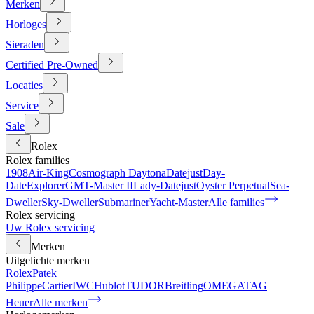
Merken
Horloges
Sieraden
Certified Pre-Owned
Locaties
Service
Sale
Rolex
Rolex families
1908
Air-King
Cosmograph Daytona
Datejust
Day-
Date
Explorer
GMT-Master II
Lady-Datejust
Oyster Perpetual
Sea-
Dweller
Sky-Dweller
Submariner
Yacht-Master
Alle families
Rolex servicing
Uw Rolex servicing
Merken
Uitgelichte merken
Rolex
Patek
Philippe
Cartier
IWC
Hublot
TUDOR
Breitling
OMEGA
TAG
Heuer
Alle merken