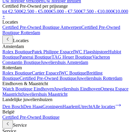
Uw horloge verkopen
Uw horloge inruilen
Certified Pre-Owned per prijsrange
tot €2.500
€2.500 - €5.000
€5.000 - €7.500
€7.500 - €10.000
€10.000
+
Locaties
Certified Pre-Owned Boutique Antwerpen
Certified Pre-Owned
Boutique Rotterdam
Locaties
Amsterdam
Rolex Boutique
Patek Philippe Espace
IWC Flagshipstore
Hublot
Boutique
Panerai Boutique
TAG Heuer Boutique
Vacheron
Constantin Boutique
Juweliershuis Amsterdam
Rotterdam
Rolex Boutique
Cartier Espace
IWC Boutique
Breitling
Boutique
Certified Pre-Owned Boutique
Juweliershuis Rotterdam
Eindhoven & Maastricht
Watch Boutique Eindhoven
Juweliershuis Eindhoven
Omega Espace
Maastricht
Juweliershuis Maastricht
Landelijke juweliershuizen
Den Bosch
Den Haag
Groningen
Haarlem
Utrecht
Alle locaties
België
Certified Pre-Owned Boutique
Service
Service