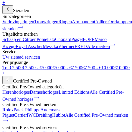
+
Sieraden
Subcategorieën
Verlovingsringen
Trouwringen
Ringen
Armbanden
Colliers
Oorknoppen
sieraden
Uitgelichte merken
Schaap en Citroen
Pomellato
Chopard
Piaget
FOPE
Marco
Bicego
Royal Asscher
Messika
Vhernier
FRED
Alle merken
Service
Uw sieraad servicen
Per prijsrange
Tot €2.500
€2.500 - €5.000
€5.000 - €7.500
€7.500 - €10.000
€10.000
+
Certified Pre-Owned
Certified Pre-Owned categorieën
Herenhorloges
Dameshorloges
Limited Editions
Alle Certified Pre-
Owned horloges
Certified Pre-Owned merken
Rolex
Patek Philippe
Audemars
Piguet
Cartier
IWC
Breitling
Hublot
Alle Certified Pre-Owned merken
Certified Pre-Owned services