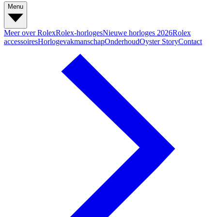
Menu
Meer over Rolex
Rolex-horloges
Nieuwe horloges 2026
Rolex
accessoires
Horlogevakmanschap
Onderhoud
Oyster Story
Contact