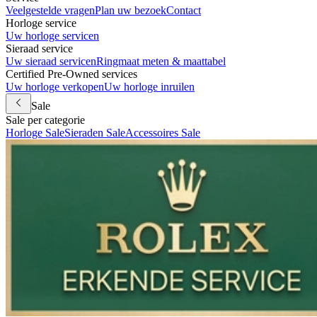
Veelgestelde vragen
Plan uw bezoek
Contact
Horloge service
Uw horloge servicen
Sieraad service
Uw sieraad servicen
Ringmaat meten & maattabel
Certified Pre-Owned services
Uw horloge verkopen
Uw horloge inruilen
Sale
Sale per categorie
Horloge Sale
Sieraden Sale
Accessoires Sale