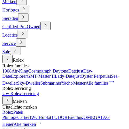
Merken
Horloges
Sieraden
Certified Pre-Owned
Locaties
Service
Sale
Rolex
Rolex families
1908
Air-King
Cosmograph Daytona
Datejust
Day-
Date
Explorer
GMT-Master II
Lady-Datejust
Oyster Perpetual
Sea-
Dweller
Sky-Dweller
Submariner
Yacht-Master
Alle families
Rolex servicing
Uw Rolex servicing
Merken
Uitgelichte merken
Rolex
Patek
Philippe
Cartier
IWC
Hublot
TUDOR
Breitling
OMEGA
TAG
Heuer
Alle merken