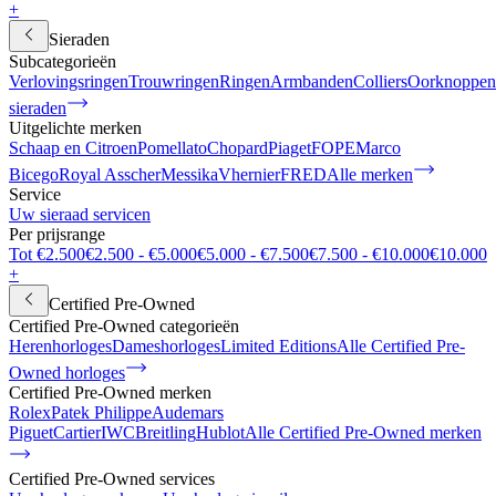
+
Sieraden
Subcategorieën
Verlovingsringen
Trouwringen
Ringen
Armbanden
Colliers
Oorknoppen
sieraden
Uitgelichte merken
Schaap en Citroen
Pomellato
Chopard
Piaget
FOPE
Marco
Bicego
Royal Asscher
Messika
Vhernier
FRED
Alle merken
Service
Uw sieraad servicen
Per prijsrange
Tot €2.500
€2.500 - €5.000
€5.000 - €7.500
€7.500 - €10.000
€10.000
+
Certified Pre-Owned
Certified Pre-Owned categorieën
Herenhorloges
Dameshorloges
Limited Editions
Alle Certified Pre-
Owned horloges
Certified Pre-Owned merken
Rolex
Patek Philippe
Audemars
Piguet
Cartier
IWC
Breitling
Hublot
Alle Certified Pre-Owned merken
Certified Pre-Owned services