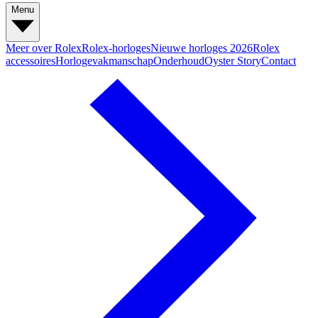
Menu
Meer over Rolex
Rolex-horloges
Nieuwe horloges 2026
Rolex
accessoires
Horlogevakmanschap
Onderhoud
Oyster Story
Contact