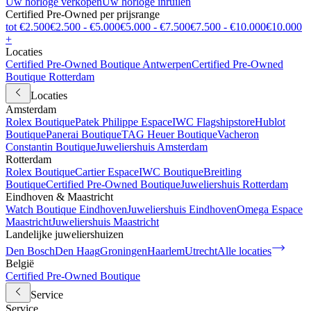
Uw horloge verkopen
Uw horloge inruilen
Certified Pre-Owned per prijsrange
tot €2.500
€2.500 - €5.000
€5.000 - €7.500
€7.500 - €10.000
€10.000
+
Locaties
Certified Pre-Owned Boutique Antwerpen
Certified Pre-Owned
Boutique Rotterdam
Locaties
Amsterdam
Rolex Boutique
Patek Philippe Espace
IWC Flagshipstore
Hublot
Boutique
Panerai Boutique
TAG Heuer Boutique
Vacheron
Constantin Boutique
Juweliershuis Amsterdam
Rotterdam
Rolex Boutique
Cartier Espace
IWC Boutique
Breitling
Boutique
Certified Pre-Owned Boutique
Juweliershuis Rotterdam
Eindhoven & Maastricht
Watch Boutique Eindhoven
Juweliershuis Eindhoven
Omega Espace
Maastricht
Juweliershuis Maastricht
Landelijke juweliershuizen
Den Bosch
Den Haag
Groningen
Haarlem
Utrecht
Alle locaties
België
Certified Pre-Owned Boutique
Service
Service