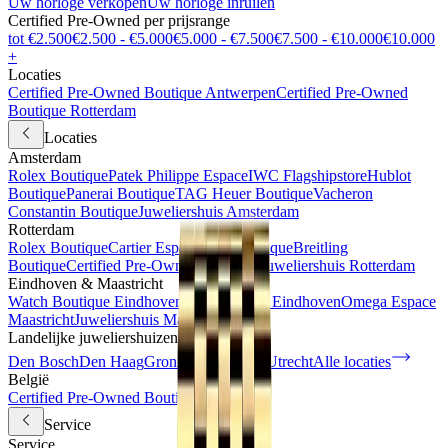
Uw horloge verkopen
Uw horloge inruilen
Certified Pre-Owned per prijsrange
tot €2.500
€2.500 - €5.000
€5.000 - €7.500
€7.500 - €10.000
€10.000
+
Locaties
Certified Pre-Owned Boutique Antwerpen
Certified Pre-Owned
Boutique Rotterdam
Locaties
Amsterdam
Rolex Boutique
Patek Philippe Espace
IWC Flagshipstore
Hublot
Boutique
Panerai Boutique
TAG Heuer Boutique
Vacheron
Constantin Boutique
Juweliershuis Amsterdam
Rotterdam
Rolex Boutique
Cartier Espace
IWC Boutique
Breitling
Boutique
Certified Pre-Owned Boutique
Juweliershuis Rotterdam
Eindhoven & Maastricht
Watch Boutique Eindhoven
Juweliershuis Eindhoven
Omega Espace
Maastricht
Juweliershuis Maastricht
Landelijke juweliershuizen
Den Bosch
Den Haag
Groningen
Haarlem
Utrecht
Alle locaties
België
Certified Pre-Owned Boutique
Service
Service