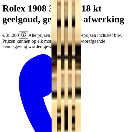
Rolex
1908
39 mm, 18 kt
geelgoud, gepolijste afwerking
€
38.200
Alle prijzen zijn Rolex adviesprijzen inclusief btw.
Prijzen kunnen op elk moment en zonder voorafgaande
kennisgeving worden gewijzigd.