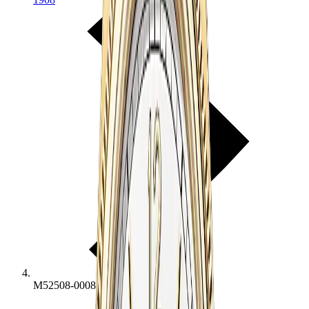
M52508-0008