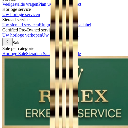
Veelgestelde vragen
Plan uw bezoek
Contact
Horloge service
Uw horloge servicen
Sieraad service
Uw sieraad servicen
Ringmaat meten & maattabel
Certified Pre-Owned services
Uw horloge verkopen
Uw horloge inruilen
Sale
Sale per categorie
Horloge Sale
Sieraden Sale
Accessoires Sale