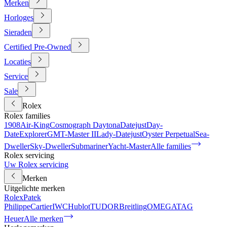
Merken
Horloges
Sieraden
Certified Pre-Owned
Locaties
Service
Sale
Rolex
Rolex families
1908
Air-King
Cosmograph Daytona
Datejust
Day-
Date
Explorer
GMT-Master II
Lady-Datejust
Oyster Perpetual
Sea-
Dweller
Sky-Dweller
Submariner
Yacht-Master
Alle families
Rolex servicing
Uw Rolex servicing
Merken
Uitgelichte merken
Rolex
Patek
Philippe
Cartier
IWC
Hublot
TUDOR
Breitling
OMEGA
TAG
Heuer
Alle merken