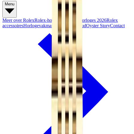
Menu
Meer over Rolex
Rolex-horloges
Nieuwe horloges 2026
Rolex
accessoires
Horlogevakmanschap
Onderhoud
Oyster Story
Contact