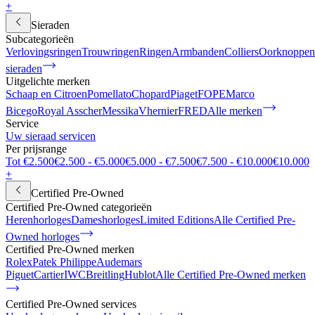
+
Sieraden
Subcategorieën
Verlovingsringen
Trouwringen
Ringen
Armbanden
Colliers
Oorknoppen
sieraden
Uitgelichte merken
Schaap en Citroen
Pomellato
Chopard
Piaget
FOPE
Marco
Bicego
Royal Asscher
Messika
Vhernier
FRED
Alle merken
Service
Uw sieraad servicen
Per prijsrange
Tot €2.500
€2.500 - €5.000
€5.000 - €7.500
€7.500 - €10.000
€10.000
+
Certified Pre-Owned
Certified Pre-Owned categorieën
Herenhorloges
Dameshorloges
Limited Editions
Alle Certified Pre-
Owned horloges
Certified Pre-Owned merken
Rolex
Patek Philippe
Audemars
Piguet
Cartier
IWC
Breitling
Hublot
Alle Certified Pre-Owned merken
Certified Pre-Owned services