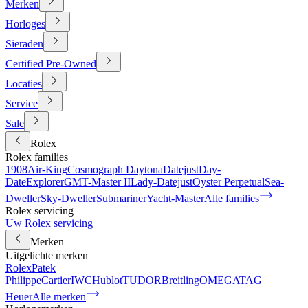
Merken
Horloges
Sieraden
Certified Pre-Owned
Locaties
Service
Sale
Rolex
Rolex families
1908
Air-King
Cosmograph Daytona
Datejust
Day-
Date
Explorer
GMT-Master II
Lady-Datejust
Oyster Perpetual
Sea-
Dweller
Sky-Dweller
Submariner
Yacht-Master
Alle families
Rolex servicing
Uw Rolex servicing
Merken
Uitgelichte merken
Rolex
Patek
Philippe
Cartier
IWC
Hublot
TUDOR
Breitling
OMEGA
TAG
Heuer
Alle merken