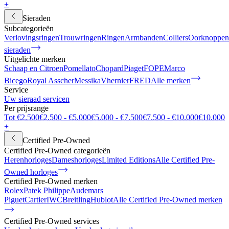
+
Sieraden
Subcategorieën
Verlovingsringen
Trouwringen
Ringen
Armbanden
Colliers
Oorknoppen
sieraden
Uitgelichte merken
Schaap en Citroen
Pomellato
Chopard
Piaget
FOPE
Marco
Bicego
Royal Asscher
Messika
Vhernier
FRED
Alle merken
Service
Uw sieraad servicen
Per prijsrange
Tot €2.500
€2.500 - €5.000
€5.000 - €7.500
€7.500 - €10.000
€10.000
+
Certified Pre-Owned
Certified Pre-Owned categorieën
Herenhorloges
Dameshorloges
Limited Editions
Alle Certified Pre-
Owned horloges
Certified Pre-Owned merken
Rolex
Patek Philippe
Audemars
Piguet
Cartier
IWC
Breitling
Hublot
Alle Certified Pre-Owned merken
Certified Pre-Owned services