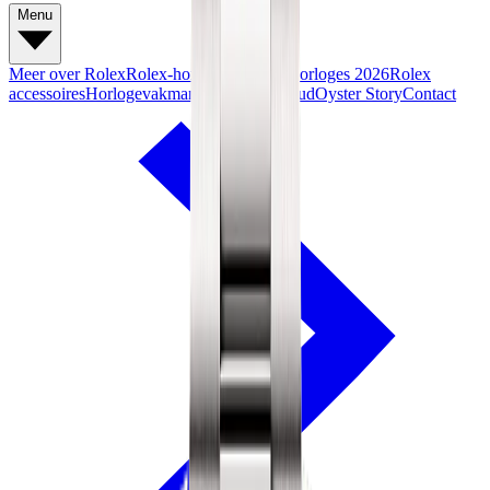
Menu
Meer over Rolex
Rolex-horloges
Nieuwe horloges 2026
Rolex
accessoires
Horlogevakmanschap
Onderhoud
Oyster Story
Contact