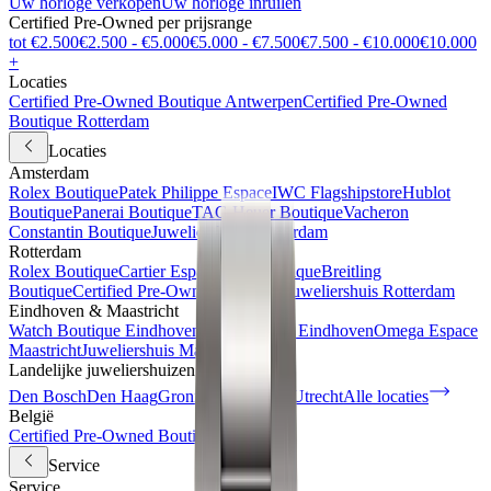
Uw horloge verkopen
Uw horloge inruilen
Certified Pre-Owned per prijsrange
tot €2.500
€2.500 - €5.000
€5.000 - €7.500
€7.500 - €10.000
€10.000
+
Locaties
Certified Pre-Owned Boutique Antwerpen
Certified Pre-Owned
Boutique Rotterdam
Locaties
Amsterdam
Rolex Boutique
Patek Philippe Espace
IWC Flagshipstore
Hublot
Boutique
Panerai Boutique
TAG Heuer Boutique
Vacheron
Constantin Boutique
Juweliershuis Amsterdam
Rotterdam
Rolex Boutique
Cartier Espace
IWC Boutique
Breitling
Boutique
Certified Pre-Owned Boutique
Juweliershuis Rotterdam
Eindhoven & Maastricht
Watch Boutique Eindhoven
Juweliershuis Eindhoven
Omega Espace
Maastricht
Juweliershuis Maastricht
Landelijke juweliershuizen
Den Bosch
Den Haag
Groningen
Haarlem
Utrecht
Alle locaties
België
Certified Pre-Owned Boutique
Service
Service