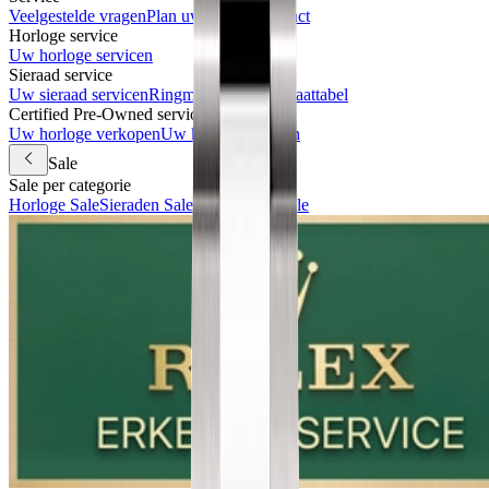
Veelgestelde vragen
Plan uw bezoek
Contact
Horloge service
Uw horloge servicen
Sieraad service
Uw sieraad servicen
Ringmaat meten & maattabel
Certified Pre-Owned services
Uw horloge verkopen
Uw horloge inruilen
Sale
Sale per categorie
Horloge Sale
Sieraden Sale
Accessoires Sale