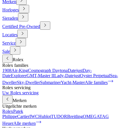
Merken
Horloges
Sieraden
Certified Pre-Owned
Locaties
Service
Sale
Rolex
Rolex families
1908
Air-King
Cosmograph Daytona
Datejust
Day-
Date
Explorer
GMT-Master II
Lady-Datejust
Oyster Perpetual
Sea-
Dweller
Sky-Dweller
Submariner
Yacht-Master
Alle families
Rolex servicing
Uw Rolex servicing
Merken
Uitgelichte merken
Rolex
Patek
Philippe
Cartier
IWC
Hublot
TUDOR
Breitling
OMEGA
TAG
Heuer
Alle merken