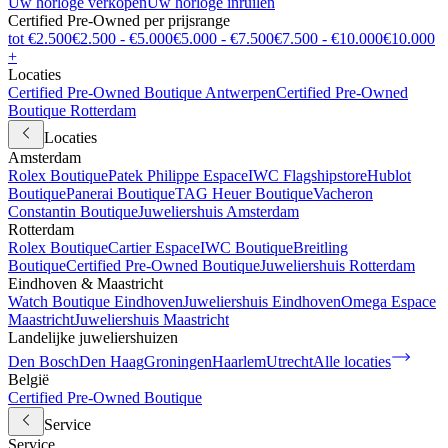
Uw horloge verkopen
Uw horloge inruilen
Certified Pre-Owned per prijsrange
tot €2.500
€2.500 - €5.000
€5.000 - €7.500
€7.500 - €10.000
€10.000
+
Locaties
Certified Pre-Owned Boutique Antwerpen
Certified Pre-Owned
Boutique Rotterdam
Locaties
Amsterdam
Rolex Boutique
Patek Philippe Espace
IWC Flagshipstore
Hublot
Boutique
Panerai Boutique
TAG Heuer Boutique
Vacheron
Constantin Boutique
Juweliershuis Amsterdam
Rotterdam
Rolex Boutique
Cartier Espace
IWC Boutique
Breitling
Boutique
Certified Pre-Owned Boutique
Juweliershuis Rotterdam
Eindhoven & Maastricht
Watch Boutique Eindhoven
Juweliershuis Eindhoven
Omega Espace
Maastricht
Juweliershuis Maastricht
Landelijke juweliershuizen
Den Bosch
Den Haag
Groningen
Haarlem
Utrecht
Alle locaties
België
Certified Pre-Owned Boutique
Service
Service