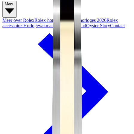
Menu
Meer over Rolex
Rolex-horloges
Nieuwe horloges 2026
Rolex
accessoires
Horlogevakmanschap
Onderhoud
Oyster Story
Contact