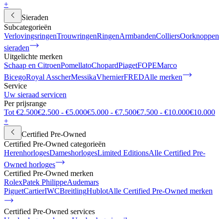
+
Sieraden
Subcategorieën
Verlovingsringen
Trouwringen
Ringen
Armbanden
Colliers
Oorknoppen
sieraden
Uitgelichte merken
Schaap en Citroen
Pomellato
Chopard
Piaget
FOPE
Marco
Bicego
Royal Asscher
Messika
Vhernier
FRED
Alle merken
Service
Uw sieraad servicen
Per prijsrange
Tot €2.500
€2.500 - €5.000
€5.000 - €7.500
€7.500 - €10.000
€10.000
+
Certified Pre-Owned
Certified Pre-Owned categorieën
Herenhorloges
Dameshorloges
Limited Editions
Alle Certified Pre-
Owned horloges
Certified Pre-Owned merken
Rolex
Patek Philippe
Audemars
Piguet
Cartier
IWC
Breitling
Hublot
Alle Certified Pre-Owned merken
Certified Pre-Owned services