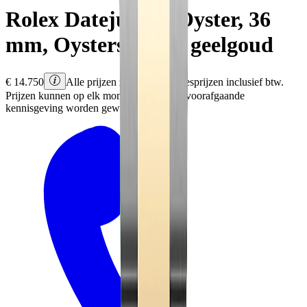
Rolex
Datejust 36
Oyster, 36
mm, Oystersteel en geelgoud
€
14.750
Alle prijzen zijn Rolex adviesprijzen inclusief btw.
Prijzen kunnen op elk moment en zonder voorafgaande
kennisgeving worden gewijzigd.