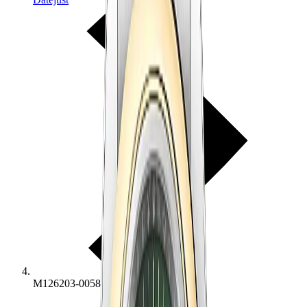
M126203-0058