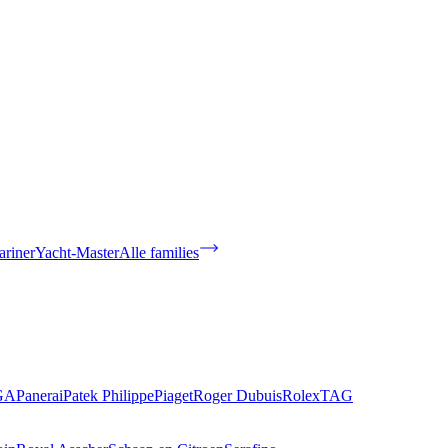
riner
Yacht-Master
Alle families
GA
Panerai
Patek Philippe
Piaget
Roger Dubuis
Rolex
TAG