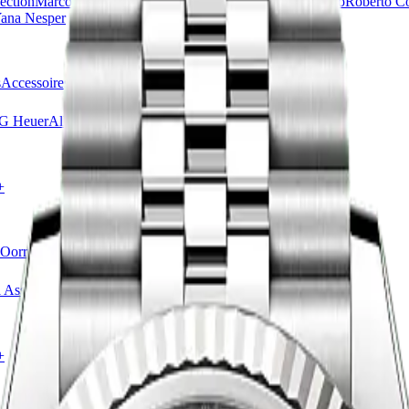
ection
Marco Bicego
Messika
Pasquale Bruni
Piaget
Pomellato
Roberto C
ana Nesper
s
Accessoires
Sale
Alle horloges
G Heuer
Alle merken
+
Oorringen
Oorhangers
Hangers
Accessoires
Sale
Alle sieraden
 Asscher
Messika
Vhernier
FRED
Alle merken
+