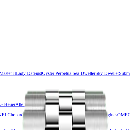
aster II
Lady-Datejust
Oyster Perpetual
Sea-Dweller
Sky-Dweller
Subma
G Heuer
Alle merken
NEL
Chopard
Grand Seiko
Hublot
IWC
Jaeger-LeCoultre
Longines
OME