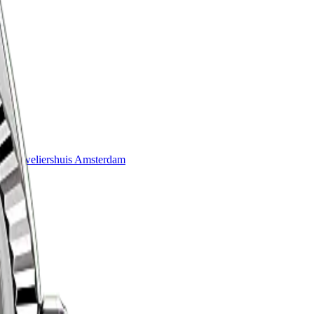
que
Juweliershuis Amsterdam