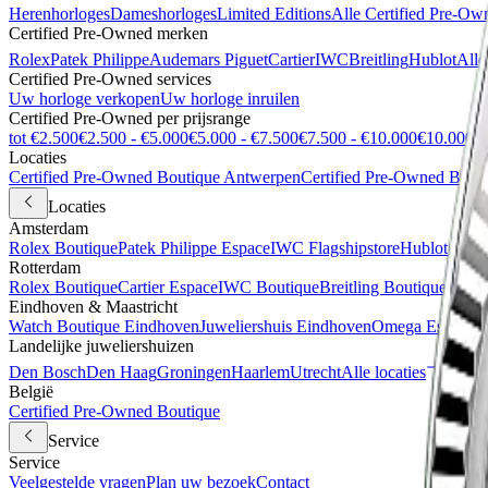
Herenhorloges
Dameshorloges
Limited Editions
Alle Certified Pre-Ow
Certified Pre-Owned merken
Rolex
Patek Philippe
Audemars Piguet
Cartier
IWC
Breitling
Hublot
Alle
Certified Pre-Owned services
Uw horloge verkopen
Uw horloge inruilen
Certified Pre-Owned per prijsrange
tot €2.500
€2.500 - €5.000
€5.000 - €7.500
€7.500 - €10.000
€10.000 +
Locaties
Certified Pre-Owned Boutique Antwerpen
Certified Pre-Owned Bout
Locaties
Amsterdam
Rolex Boutique
Patek Philippe Espace
IWC Flagshipstore
Hublot Bout
Rotterdam
Rolex Boutique
Cartier Espace
IWC Boutique
Breitling Boutique
Certi
Eindhoven & Maastricht
Watch Boutique Eindhoven
Juweliershuis Eindhoven
Omega Espace M
Landelijke juweliershuizen
Den Bosch
Den Haag
Groningen
Haarlem
Utrecht
Alle locaties
België
Certified Pre-Owned Boutique
Service
Service
Veelgestelde vragen
Plan uw bezoek
Contact