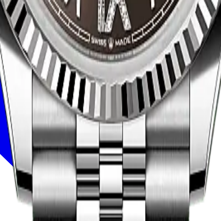
ires
Horlogevakmanschap
Onderhoud
Oyster Story
Contact