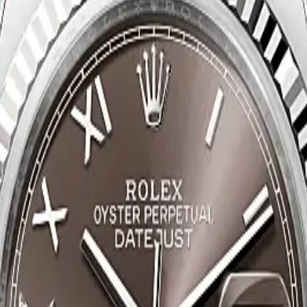
ned horloges
 Certified Pre-Owned merken
ique Rotterdam
ique
Panerai Boutique
TAG Heuer Boutique
Vacheron Constantin Bouti
fied Pre-Owned Boutique
Juweliershuis Rotterdam
aastricht
Juweliershuis Maastricht