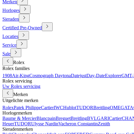
Merken
Horloges
Sieraden
Certified Pre-Owned
Locaties
Service
Sale
Rolex
Rolex families
1908
Air-King
Cosmograph Daytona
Datejust
Day-Date
Explorer
GMT-M
Rolex servicing
Uw Rolex servicing
Merken
Uitgelichte merken
Rolex
Patek Philippe
Cartier
IWC
Hublot
TUDOR
Breitling
OMEGA
TA
Horlogemerken
Baume & Mercier
Blancpain
Breguet
Breitling
BVLGARI
Cartier
CHA
Heuer
TUDOR
Ulysse Nardin
Vacheron Constantin
Zenith
Sieradenmerken