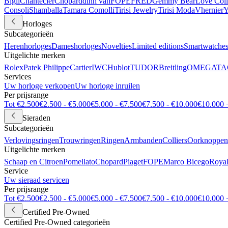
Bigli
Chantecler
Chopard
dinh van
FOPE
FRED
Gemmy Bear
Love Coll
Consoli
Shamballa
Tamara Comolli
Tirisi Jewelry
Tirisi Moda
Vhernier
Y
Horloges
Subcategorieën
Herenhorloges
Dameshorloges
Novelties
Limited editions
Smartwatche
Uitgelichte merken
Rolex
Patek Philippe
Cartier
IWC
Hublot
TUDOR
Breitling
OMEGA
TA
Services
Uw horloge verkopen
Uw horloge inruilen
Per prijsrange
Tot €2.500
€2.500 - €5.000
€5.000 - €7.500
€7.500 - €10.000
€10.000 
Sieraden
Subcategorieën
Verlovingsringen
Trouwringen
Ringen
Armbanden
Colliers
Oorknoppen
Uitgelichte merken
Schaap en Citroen
Pomellato
Chopard
Piaget
FOPE
Marco Bicego
Royal
Service
Uw sieraad servicen
Per prijsrange
Tot €2.500
€2.500 - €5.000
€5.000 - €7.500
€7.500 - €10.000
€10.000 
Certified Pre-Owned
Certified Pre-Owned categorieën