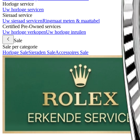
Horloge service
Uw horloge servicen
Sieraad service
Uw sieraad servicen
Ringmaat meten & maattabel
Certified Pre-Owned services
Uw horloge verkopen
Uw horloge inruilen
Sale
Sale per categorie
Horloge Sale
Sieraden Sale
Accessoires Sale