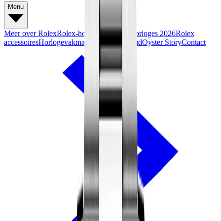
Menu
Meer over Rolex
Rolex-horloges
Nieuwe horloges 2026
Rolex
accessoires
Horlogevakmanschap
Onderhoud
Oyster Story
Contact