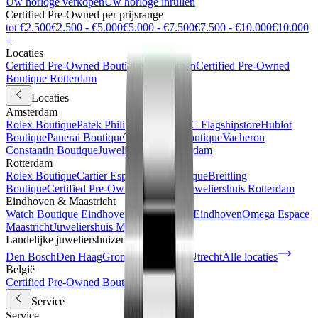
Uw horloge verkopen
Uw horloge inruilen
Certified Pre-Owned per prijsrange
tot €2.500
€2.500 - €5.000
€5.000 - €7.500
€7.500 - €10.000
€10.000
+
Locaties
Certified Pre-Owned Boutique Antwerpen
Certified Pre-Owned
Boutique Rotterdam
Locaties
Amsterdam
Rolex Boutique
Patek Philippe Espace
IWC Flagshipstore
Hublot
Boutique
Panerai Boutique
TAG Heuer Boutique
Vacheron
Constantin Boutique
Juweliershuis Amsterdam
Rotterdam
Rolex Boutique
Cartier Espace
IWC Boutique
Breitling
Boutique
Certified Pre-Owned Boutique
Juweliershuis Rotterdam
Eindhoven & Maastricht
Watch Boutique Eindhoven
Juweliershuis Eindhoven
Omega Espace
Maastricht
Juweliershuis Maastricht
Landelijke juweliershuizen
Den Bosch
Den Haag
Groningen
Haarlem
Utrecht
Alle locaties
België
Certified Pre-Owned Boutique
Service
Service