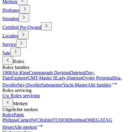
Merken
Horloges
Sieraden
Certified Pre-Owned
Locaties
Service
Sale
Rolex
Rolex families
1908
Air-King
Cosmograph Daytona
Datejust
Day-
Date
Explorer
GMT-Master II
Lady-Datejust
Oyster Perpetual
Sea-
Dweller
Sky-Dweller
Submariner
Yacht-Master
Alle families
Rolex servicing
Uw Rolex servicing
Merken
Uitgelichte merken
Rolex
Patek
Philippe
Cartier
IWC
Hublot
TUDOR
Breitling
OMEGA
TAG
Heuer
Alle merken