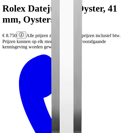
Rolex
Datejust 41
Oyster, 41
mm, Oystersteel
€
8.750
Alle prijzen zijn Rolex adviesprijzen inclusief btw.
Prijzen kunnen op elk moment en zonder voorafgaande
kennisgeving worden gewijzigd.