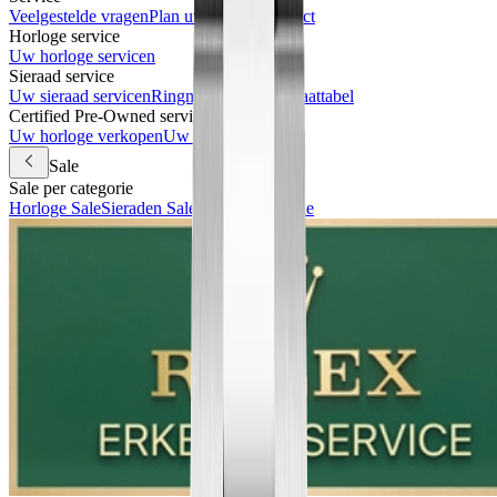
Veelgestelde vragen
Plan uw bezoek
Contact
Horloge service
Uw horloge servicen
Sieraad service
Uw sieraad servicen
Ringmaat meten & maattabel
Certified Pre-Owned services
Uw horloge verkopen
Uw horloge inruilen
Sale
Sale per categorie
Horloge Sale
Sieraden Sale
Accessoires Sale