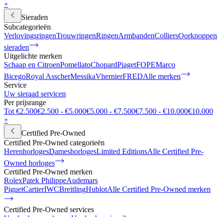
+
Sieraden
Subcategorieën
Verlovingsringen
Trouwringen
Ringen
Armbanden
Colliers
Oorknoppen
sieraden
Uitgelichte merken
Schaap en Citroen
Pomellato
Chopard
Piaget
FOPE
Marco
Bicego
Royal Asscher
Messika
Vhernier
FRED
Alle merken
Service
Uw sieraad servicen
Per prijsrange
Tot €2.500
€2.500 - €5.000
€5.000 - €7.500
€7.500 - €10.000
€10.000
+
Certified Pre-Owned
Certified Pre-Owned categorieën
Herenhorloges
Dameshorloges
Limited Editions
Alle Certified Pre-
Owned horloges
Certified Pre-Owned merken
Rolex
Patek Philippe
Audemars
Piguet
Cartier
IWC
Breitling
Hublot
Alle Certified Pre-Owned merken
Certified Pre-Owned services