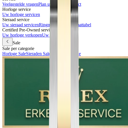
Veelgestelde vragen
Plan uw bezoek
Contact
Horloge service
Uw horloge servicen
Sieraad service
Uw sieraad servicen
Ringmaat meten & maattabel
Certified Pre-Owned services
Uw horloge verkopen
Uw horloge inruilen
Sale
Sale per categorie
Horloge Sale
Sieraden Sale
Accessoires Sale