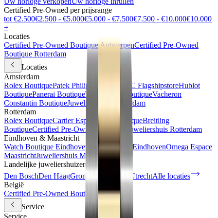
Uw horloge verkopen
Uw horloge inruilen
Certified Pre-Owned per prijsrange
tot €2.500
€2.500 - €5.000
€5.000 - €7.500
€7.500 - €10.000
€10.000
+
Locaties
Certified Pre-Owned Boutique Antwerpen
Certified Pre-Owned
Boutique Rotterdam
Locaties
Amsterdam
Rolex Boutique
Patek Philippe Espace
IWC Flagshipstore
Hublot
Boutique
Panerai Boutique
TAG Heuer Boutique
Vacheron
Constantin Boutique
Juweliershuis Amsterdam
Rotterdam
Rolex Boutique
Cartier Espace
IWC Boutique
Breitling
Boutique
Certified Pre-Owned Boutique
Juweliershuis Rotterdam
Eindhoven & Maastricht
Watch Boutique Eindhoven
Juweliershuis Eindhoven
Omega Espace
Maastricht
Juweliershuis Maastricht
Landelijke juweliershuizen
Den Bosch
Den Haag
Groningen
Haarlem
Utrecht
Alle locaties
België
Certified Pre-Owned Boutique
Service
Service