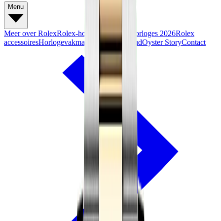
Menu
Meer over Rolex
Rolex-horloges
Nieuwe horloges 2026
Rolex
accessoires
Horlogevakmanschap
Onderhoud
Oyster Story
Contact