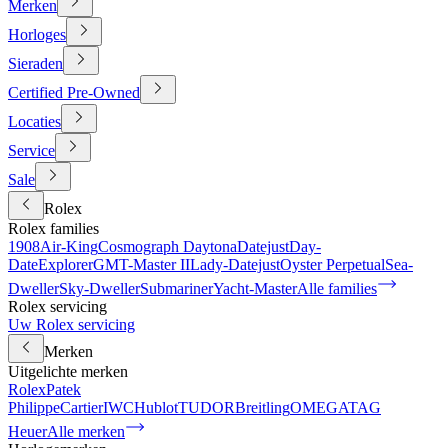
Merken
Horloges
Sieraden
Certified Pre-Owned
Locaties
Service
Sale
Rolex
Rolex families
1908
Air-King
Cosmograph Daytona
Datejust
Day-
Date
Explorer
GMT-Master II
Lady-Datejust
Oyster Perpetual
Sea-
Dweller
Sky-Dweller
Submariner
Yacht-Master
Alle families
Rolex servicing
Uw Rolex servicing
Merken
Uitgelichte merken
Rolex
Patek
Philippe
Cartier
IWC
Hublot
TUDOR
Breitling
OMEGA
TAG
Heuer
Alle merken