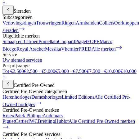
+
Sieraden
Subcategorieën
Verlovingsringen
Trouwringen
Ringen
Armbanden
Colliers
Oorknoppen
sieraden
Uitgelichte merken
Schaap en Citroen
Pomellato
Chopard
Piaget
FOPE
Marco
Bicego
Royal Asscher
Messika
Vhernier
FRED
Alle merken
Service
Uw sieraad servicen
Per prijsrange
Tot €2.500
€2.500 - €5.000
€5.000 - €7.500
€7.500 - €10.000
€10.000
+
Certified Pre-Owned
Certified Pre-Owned categorieën
Herenhorloges
Dameshorloges
Limited Editions
Alle Certified Pre-
Owned horloges
Certified Pre-Owned merken
Rolex
Patek Philippe
Audemars
Piguet
Cartier
IWC
Breitling
Hublot
Alle Certified Pre-Owned merken
Certified Pre-Owned services