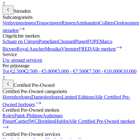
+
Sieraden
Subcategorieën
Verlovingsringen
Trouwringen
Ringen
Armbanden
Colliers
Oorknoppen
sieraden
Uitgelichte merken
Schaap en Citroen
Pomellato
Chopard
Piaget
FOPE
Marco
Bicego
Royal Asscher
Messika
Vhernier
FRED
Alle merken
Service
Uw sieraad servicen
Per prijsrange
Tot €2.500
€2.500 - €5.000
€5.000 - €7.500
€7.500 - €10.000
€10.000
+
Certified Pre-Owned
Certified Pre-Owned categorieën
Herenhorloges
Dameshorloges
Limited Editions
Alle Certified Pre-
Owned horloges
Certified Pre-Owned merken
Rolex
Patek Philippe
Audemars
Piguet
Cartier
IWC
Breitling
Hublot
Alle Certified Pre-Owned merken
Certified Pre-Owned services