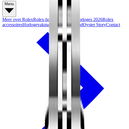
Menu
Meer over Rolex
Rolex-horloges
Nieuwe horloges 2026
Rolex
accessoires
Horlogevakmanschap
Onderhoud
Oyster Story
Contact