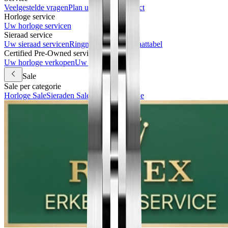
Veelgestelde vragen
Plan uw bezoek
Contact
Horloge service
Uw horloge servicen
Sieraad service
Uw sieraad servicen
Ringmaat meten & maattabel
Certified Pre-Owned services
Uw horloge verkopen
Uw horloge inruilen
Sale
Sale per categorie
Horloge Sale
Sieraden Sale
Accessoires Sale