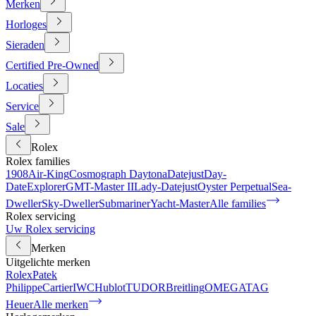
Merken
Horloges
Sieraden
Certified Pre-Owned
Locaties
Service
Sale
Rolex
Rolex families
1908
Air-King
Cosmograph Daytona
Datejust
Day-
Date
Explorer
GMT-Master II
Lady-Datejust
Oyster Perpetual
Sea-
Dweller
Sky-Dweller
Submariner
Yacht-Master
Alle families
Rolex servicing
Uw Rolex servicing
Merken
Uitgelichte merken
Rolex
Patek
Philippe
Cartier
IWC
Hublot
TUDOR
Breitling
OMEGA
TAG
Heuer
Alle merken