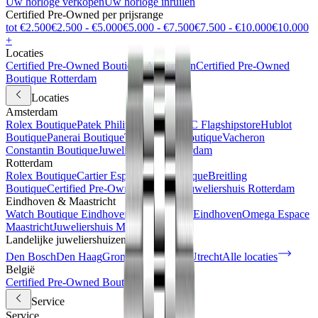
Uw horloge verkopen
Uw horloge inruilen
Certified Pre-Owned per prijsrange
tot €2.500
€2.500 - €5.000
€5.000 - €7.500
€7.500 - €10.000
€10.000
+
Locaties
Certified Pre-Owned Boutique Antwerpen
Certified Pre-Owned
Boutique Rotterdam
Locaties
Amsterdam
Rolex Boutique
Patek Philippe Espace
IWC Flagshipstore
Hublot
Boutique
Panerai Boutique
TAG Heuer Boutique
Vacheron
Constantin Boutique
Juweliershuis Amsterdam
Rotterdam
Rolex Boutique
Cartier Espace
IWC Boutique
Breitling
Boutique
Certified Pre-Owned Boutique
Juweliershuis Rotterdam
Eindhoven & Maastricht
Watch Boutique Eindhoven
Juweliershuis Eindhoven
Omega Espace
Maastricht
Juweliershuis Maastricht
Landelijke juweliershuizen
Den Bosch
Den Haag
Groningen
Haarlem
Utrecht
Alle locaties
België
Certified Pre-Owned Boutique
Service
Service