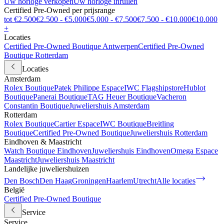
Uw horloge verkopen
Uw horloge inruilen
Certified Pre-Owned per prijsrange
tot €2.500
€2.500 - €5.000
€5.000 - €7.500
€7.500 - €10.000
€10.000
+
Locaties
Certified Pre-Owned Boutique Antwerpen
Certified Pre-Owned
Boutique Rotterdam
Locaties
Amsterdam
Rolex Boutique
Patek Philippe Espace
IWC Flagshipstore
Hublot
Boutique
Panerai Boutique
TAG Heuer Boutique
Vacheron
Constantin Boutique
Juweliershuis Amsterdam
Rotterdam
Rolex Boutique
Cartier Espace
IWC Boutique
Breitling
Boutique
Certified Pre-Owned Boutique
Juweliershuis Rotterdam
Eindhoven & Maastricht
Watch Boutique Eindhoven
Juweliershuis Eindhoven
Omega Espace
Maastricht
Juweliershuis Maastricht
Landelijke juweliershuizen
Den Bosch
Den Haag
Groningen
Haarlem
Utrecht
Alle locaties
België
Certified Pre-Owned Boutique
Service
Service