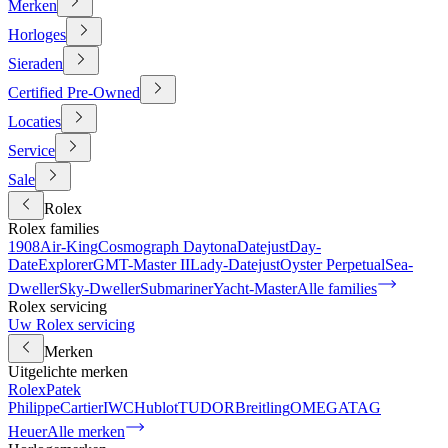
Merken
Horloges
Sieraden
Certified Pre-Owned
Locaties
Service
Sale
Rolex
Rolex families
1908
Air-King
Cosmograph Daytona
Datejust
Day-
Date
Explorer
GMT-Master II
Lady-Datejust
Oyster Perpetual
Sea-
Dweller
Sky-Dweller
Submariner
Yacht-Master
Alle families
Rolex servicing
Uw Rolex servicing
Merken
Uitgelichte merken
Rolex
Patek
Philippe
Cartier
IWC
Hublot
TUDOR
Breitling
OMEGA
TAG
Heuer
Alle merken