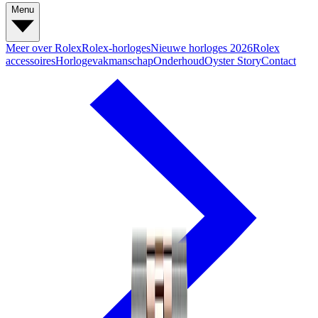
Menu
Meer over Rolex
Rolex-horloges
Nieuwe horloges 2026
Rolex
accessoires
Horlogevakmanschap
Onderhoud
Oyster Story
Contact