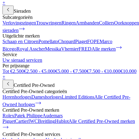
+
Sieraden
Subcategorieën
Verlovingsringen
Trouwringen
Ringen
Armbanden
Colliers
Oorknoppen
sieraden
Uitgelichte merken
Schaap en Citroen
Pomellato
Chopard
Piaget
FOPE
Marco
Bicego
Royal Asscher
Messika
Vhernier
FRED
Alle merken
Service
Uw sieraad servicen
Per prijsrange
Tot €2.500
€2.500 - €5.000
€5.000 - €7.500
€7.500 - €10.000
€10.000
+
Certified Pre-Owned
Certified Pre-Owned categorieën
Herenhorloges
Dameshorloges
Limited Editions
Alle Certified Pre-
Owned horloges
Certified Pre-Owned merken
Rolex
Patek Philippe
Audemars
Piguet
Cartier
IWC
Breitling
Hublot
Alle Certified Pre-Owned merken
Certified Pre-Owned services