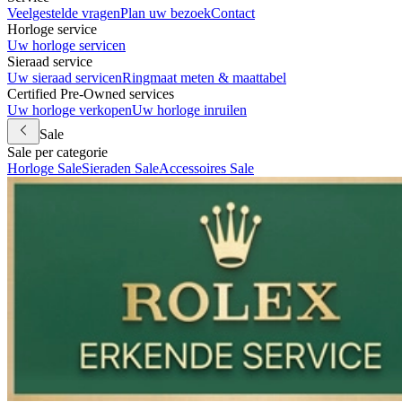
Veelgestelde vragen
Plan uw bezoek
Contact
Horloge service
Uw horloge servicen
Sieraad service
Uw sieraad servicen
Ringmaat meten & maattabel
Certified Pre-Owned services
Uw horloge verkopen
Uw horloge inruilen
Sale
Sale per categorie
Horloge Sale
Sieraden Sale
Accessoires Sale