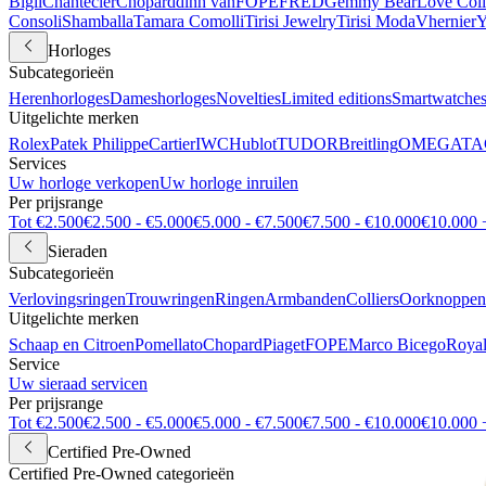
Bigli
Chantecler
Chopard
dinh van
FOPE
FRED
Gemmy Bear
Love Coll
Consoli
Shamballa
Tamara Comolli
Tirisi Jewelry
Tirisi Moda
Vhernier
Y
Horloges
Subcategorieën
Herenhorloges
Dameshorloges
Novelties
Limited editions
Smartwatche
Uitgelichte merken
Rolex
Patek Philippe
Cartier
IWC
Hublot
TUDOR
Breitling
OMEGA
TA
Services
Uw horloge verkopen
Uw horloge inruilen
Per prijsrange
Tot €2.500
€2.500 - €5.000
€5.000 - €7.500
€7.500 - €10.000
€10.000 
Sieraden
Subcategorieën
Verlovingsringen
Trouwringen
Ringen
Armbanden
Colliers
Oorknoppen
Uitgelichte merken
Schaap en Citroen
Pomellato
Chopard
Piaget
FOPE
Marco Bicego
Royal
Service
Uw sieraad servicen
Per prijsrange
Tot €2.500
€2.500 - €5.000
€5.000 - €7.500
€7.500 - €10.000
€10.000 
Certified Pre-Owned
Certified Pre-Owned categorieën