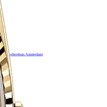
que
Juweliershuis Amsterdam