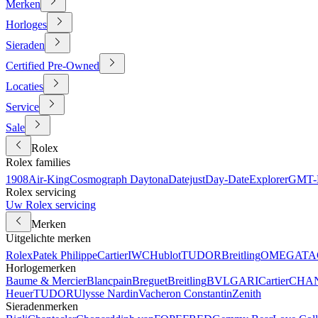
Merken
Horloges
Sieraden
Certified Pre-Owned
Locaties
Service
Sale
Rolex
Rolex families
1908
Air-King
Cosmograph Daytona
Datejust
Day-Date
Explorer
GMT-M
Rolex servicing
Uw Rolex servicing
Merken
Uitgelichte merken
Rolex
Patek Philippe
Cartier
IWC
Hublot
TUDOR
Breitling
OMEGA
TA
Horlogemerken
Baume & Mercier
Blancpain
Breguet
Breitling
BVLGARI
Cartier
CHA
Heuer
TUDOR
Ulysse Nardin
Vacheron Constantin
Zenith
Sieradenmerken