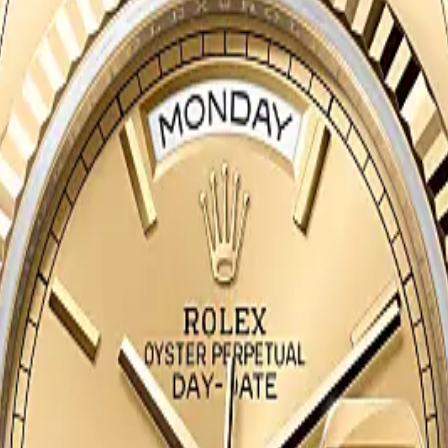
ned horloges
 Certified Pre-Owned merken
ique Rotterdam
ique
Panerai Boutique
TAG Heuer Boutique
Vacheron Constantin Bouti
fied Pre-Owned Boutique
Juweliershuis Rotterdam
aastricht
Juweliershuis Maastricht