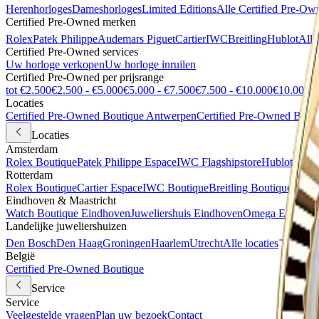
Herenhorloges
Dameshorloges
Limited Editions
Alle Certified Pre-Ow
Certified Pre-Owned merken
Rolex
Patek Philippe
Audemars Piguet
Cartier
IWC
Breitling
Hublot
Alle
Certified Pre-Owned services
Uw horloge verkopen
Uw horloge inruilen
Certified Pre-Owned per prijsrange
tot €2.500
€2.500 - €5.000
€5.000 - €7.500
€7.500 - €10.000
€10.000 +
Locaties
Certified Pre-Owned Boutique Antwerpen
Certified Pre-Owned Bout
Locaties
Amsterdam
Rolex Boutique
Patek Philippe Espace
IWC Flagshipstore
Hublot Bout
Rotterdam
Rolex Boutique
Cartier Espace
IWC Boutique
Breitling Boutique
Certi
Eindhoven & Maastricht
Watch Boutique Eindhoven
Juweliershuis Eindhoven
Omega Espace M
Landelijke juweliershuizen
Den Bosch
Den Haag
Groningen
Haarlem
Utrecht
Alle locaties
België
Certified Pre-Owned Boutique
Service
Service
Veelgestelde vragen
Plan uw bezoek
Contact