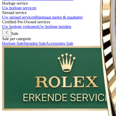
Horloge service
Uw horloge servicen
Sieraad service
Uw sieraad servicen
Ringmaat meten & maattabel
Certified Pre-Owned services
Uw horloge verkopen
Uw horloge inruilen
Sale
Sale per categorie
Horloge Sale
Sieraden Sale
Accessoires Sale