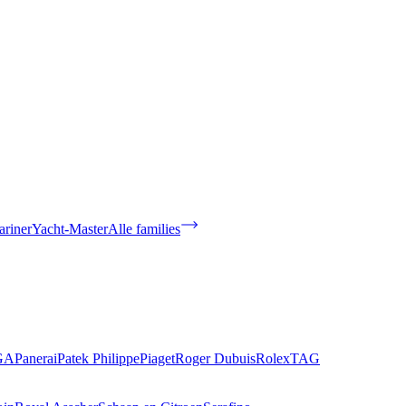
riner
Yacht-Master
Alle families
GA
Panerai
Patek Philippe
Piaget
Roger Dubuis
Rolex
TAG