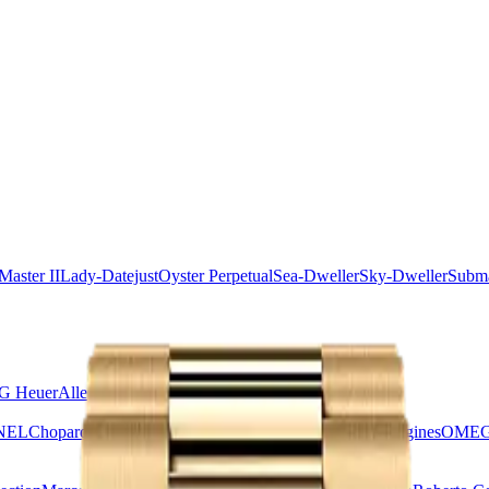
aster II
Lady-Datejust
Oyster Perpetual
Sea-Dweller
Sky-Dweller
Subma
G Heuer
Alle merken
NEL
Chopard
Grand Seiko
Hublot
IWC
Jaeger-LeCoultre
Longines
OME