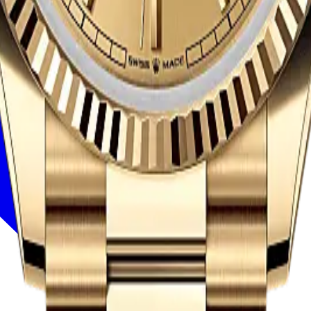
ires
Horlogevakmanschap
Onderhoud
Oyster Story
Contact