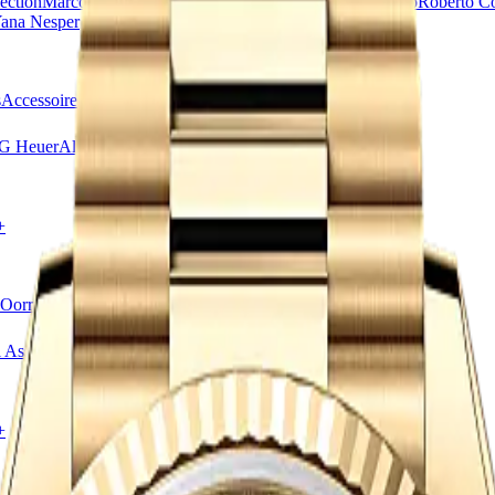
ection
Marco Bicego
Messika
Pasquale Bruni
Piaget
Pomellato
Roberto C
ana Nesper
s
Accessoires
Sale
Alle horloges
G Heuer
Alle merken
+
Oorringen
Oorhangers
Hangers
Accessoires
Sale
Alle sieraden
 Asscher
Messika
Vhernier
FRED
Alle merken
+