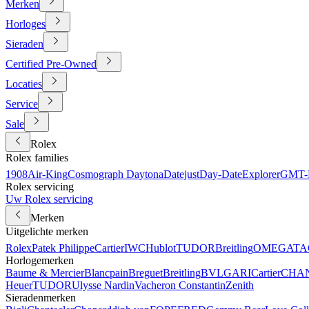
Merken
Horloges
Sieraden
Certified Pre-Owned
Locaties
Service
Sale
Rolex
Rolex families
1908
Air-King
Cosmograph Daytona
Datejust
Day-Date
Explorer
GMT-M
Rolex servicing
Uw Rolex servicing
Merken
Uitgelichte merken
Rolex
Patek Philippe
Cartier
IWC
Hublot
TUDOR
Breitling
OMEGA
TA
Horlogemerken
Baume & Mercier
Blancpain
Breguet
Breitling
BVLGARI
Cartier
CHA
Heuer
TUDOR
Ulysse Nardin
Vacheron Constantin
Zenith
Sieradenmerken