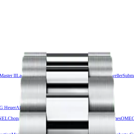
aster II
Lady-Datejust
Oyster Perpetual
Sea-Dweller
Sky-Dweller
Subma
G Heuer
Alle merken
NEL
Chopard
Grand Seiko
Hublot
IWC
Jaeger-LeCoultre
Longines
OME