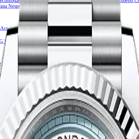
ection
Marco Bicego
Messika
Pasquale Bruni
Piaget
Pomellato
Roberto C
ana Nesper
s
Accessoires
Sale
Alle horloges
G Heuer
Alle merken
+
Oorringen
Oorhangers
Hangers
Accessoires
Sale
Alle sieraden
 Asscher
Messika
Vhernier
FRED
Alle merken
+