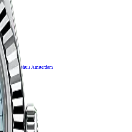
que
Juweliershuis Amsterdam