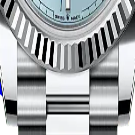
ires
Horlogevakmanschap
Onderhoud
Oyster Story
Contact