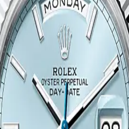
ned horloges
 Certified Pre-Owned merken
ique Rotterdam
ique
Panerai Boutique
TAG Heuer Boutique
Vacheron Constantin Bouti
fied Pre-Owned Boutique
Juweliershuis Rotterdam
aastricht
Juweliershuis Maastricht