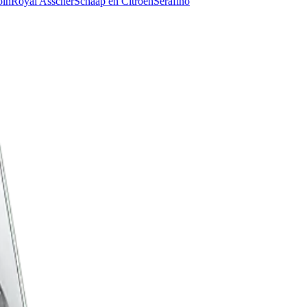
oin
Royal Asscher
Schaap en Citroen
Serafino