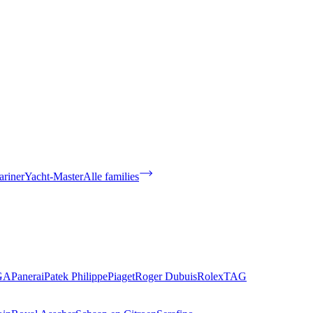
riner
Yacht-Master
Alle families
GA
Panerai
Patek Philippe
Piaget
Roger Dubuis
Rolex
TAG