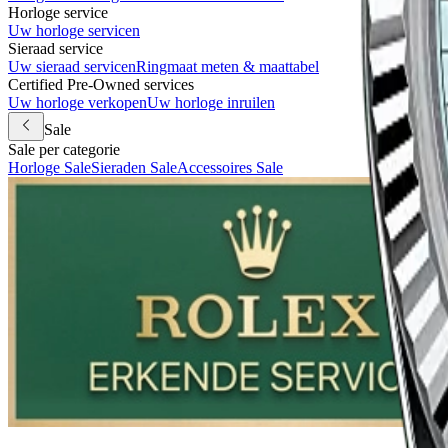
Horloge service
Uw horloge servicen
Sieraad service
Uw sieraad servicen
Ringmaat meten & maattabel
Certified Pre-Owned services
Uw horloge verkopen
Uw horloge inruilen
Sale
Sale per categorie
Horloge Sale
Sieraden Sale
Accessoires Sale