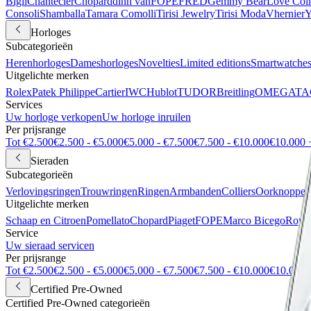
Bigli
Chantecler
Chopard
dinh van
FOPE
FRED
Gemmy Bear
Love Coll
Consoli
Shamballa
Tamara Comolli
Tirisi Jewelry
Tirisi Moda
Vhernier
Y
Horloges
Subcategorieën
Herenhorloges
Dameshorloges
Novelties
Limited editions
Smartwatche
Uitgelichte merken
Rolex
Patek Philippe
Cartier
IWC
Hublot
TUDOR
Breitling
OMEGA
TA
Services
Uw horloge verkopen
Uw horloge inruilen
Per prijsrange
Tot €2.500
€2.500 - €5.000
€5.000 - €7.500
€7.500 - €10.000
€10.000 
Sieraden
Subcategorieën
Verlovingsringen
Trouwringen
Ringen
Armbanden
Colliers
Oorknoppen
Uitgelichte merken
Schaap en Citroen
Pomellato
Chopard
Piaget
FOPE
Marco Bicego
Royal
Service
Uw sieraad servicen
Per prijsrange
Tot €2.500
€2.500 - €5.000
€5.000 - €7.500
€7.500 - €10.000
€10.000 
Certified Pre-Owned
Certified Pre-Owned categorieën