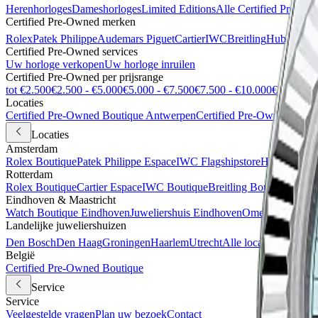
Herenhorloges
Dameshorloges
Limited Editions
Alle Certified Pre-Ow
Certified Pre-Owned merken
Rolex
Patek Philippe
Audemars Piguet
Cartier
IWC
Breitling
Hublot
Alle
Certified Pre-Owned services
Uw horloge verkopen
Uw horloge inruilen
Certified Pre-Owned per prijsrange
tot €2.500
€2.500 - €5.000
€5.000 - €7.500
€7.500 - €10.000
€10.000 +
Locaties
Certified Pre-Owned Boutique Antwerpen
Certified Pre-Owned Bout
Locaties
Amsterdam
Rolex Boutique
Patek Philippe Espace
IWC Flagshipstore
Hublot Bout
Rotterdam
Rolex Boutique
Cartier Espace
IWC Boutique
Breitling Boutique
Certi
Eindhoven & Maastricht
Watch Boutique Eindhoven
Juweliershuis Eindhoven
Omega Espace M
Landelijke juweliershuizen
Den Bosch
Den Haag
Groningen
Haarlem
Utrecht
Alle locaties
België
Certified Pre-Owned Boutique
Service
Service
Veelgestelde vragen
Plan uw bezoek
Contact