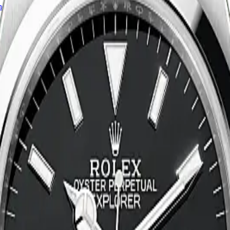
ned horloges
 Certified Pre-Owned merken
ique Rotterdam
ique
Panerai Boutique
TAG Heuer Boutique
Vacheron Constantin Bouti
fied Pre-Owned Boutique
Juweliershuis Rotterdam
aastricht
Juweliershuis Maastricht