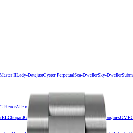
aster II
Lady-Datejust
Oyster Perpetual
Sea-Dweller
Sky-Dweller
Subma
G Heuer
Alle merken
NEL
Chopard
Grand Seiko
Hublot
IWC
Jaeger-LeCoultre
Longines
OME