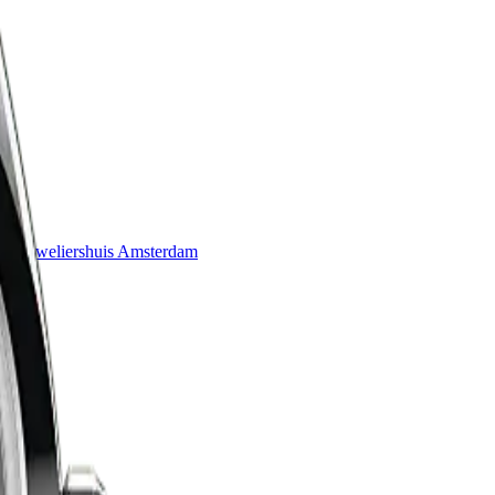
que
Juweliershuis Amsterdam