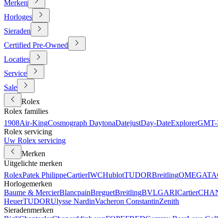
Merken
Horloges
Sieraden
Certified Pre-Owned
Locaties
Service
Sale
Rolex
Rolex families
1908
Air-King
Cosmograph Daytona
Datejust
Day-Date
Explorer
GMT-M
Rolex servicing
Uw Rolex servicing
Merken
Uitgelichte merken
Rolex
Patek Philippe
Cartier
IWC
Hublot
TUDOR
Breitling
OMEGA
TA
Horlogemerken
Baume & Mercier
Blancpain
Breguet
Breitling
BVLGARI
Cartier
CHA
Heuer
TUDOR
Ulysse Nardin
Vacheron Constantin
Zenith
Sieradenmerken