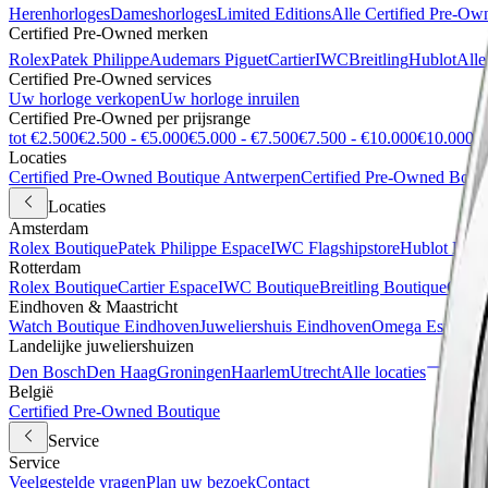
Herenhorloges
Dameshorloges
Limited Editions
Alle Certified Pre-Ow
Certified Pre-Owned merken
Rolex
Patek Philippe
Audemars Piguet
Cartier
IWC
Breitling
Hublot
Alle
Certified Pre-Owned services
Uw horloge verkopen
Uw horloge inruilen
Certified Pre-Owned per prijsrange
tot €2.500
€2.500 - €5.000
€5.000 - €7.500
€7.500 - €10.000
€10.000 +
Locaties
Certified Pre-Owned Boutique Antwerpen
Certified Pre-Owned Bout
Locaties
Amsterdam
Rolex Boutique
Patek Philippe Espace
IWC Flagshipstore
Hublot Bout
Rotterdam
Rolex Boutique
Cartier Espace
IWC Boutique
Breitling Boutique
Certi
Eindhoven & Maastricht
Watch Boutique Eindhoven
Juweliershuis Eindhoven
Omega Espace M
Landelijke juweliershuizen
Den Bosch
Den Haag
Groningen
Haarlem
Utrecht
Alle locaties
België
Certified Pre-Owned Boutique
Service
Service
Veelgestelde vragen
Plan uw bezoek
Contact