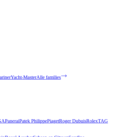
riner
Yacht-Master
Alle families
GA
Panerai
Patek Philippe
Piaget
Roger Dubuis
Rolex
TAG