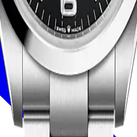
ires
Horlogevakmanschap
Onderhoud
Oyster Story
Contact