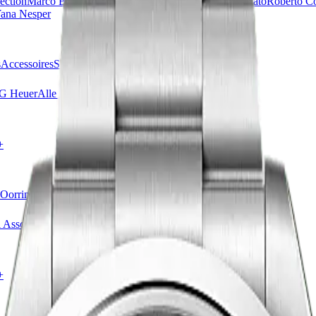
ection
Marco Bicego
Messika
Pasquale Bruni
Piaget
Pomellato
Roberto C
ana Nesper
s
Accessoires
Sale
Alle horloges
G Heuer
Alle merken
+
Oorringen
Oorhangers
Hangers
Accessoires
Sale
Alle sieraden
 Asscher
Messika
Vhernier
FRED
Alle merken
+