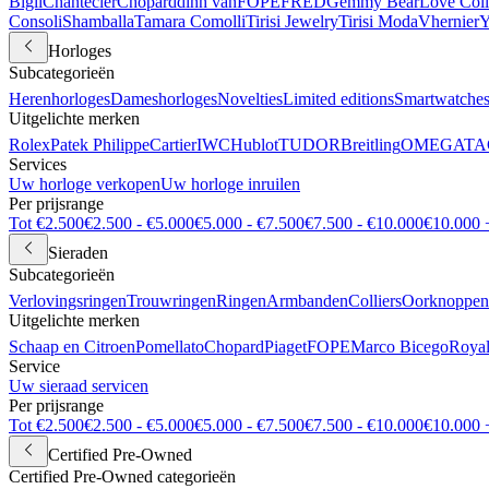
Bigli
Chantecler
Chopard
dinh van
FOPE
FRED
Gemmy Bear
Love Coll
Consoli
Shamballa
Tamara Comolli
Tirisi Jewelry
Tirisi Moda
Vhernier
Y
Horloges
Subcategorieën
Herenhorloges
Dameshorloges
Novelties
Limited editions
Smartwatche
Uitgelichte merken
Rolex
Patek Philippe
Cartier
IWC
Hublot
TUDOR
Breitling
OMEGA
TA
Services
Uw horloge verkopen
Uw horloge inruilen
Per prijsrange
Tot €2.500
€2.500 - €5.000
€5.000 - €7.500
€7.500 - €10.000
€10.000 
Sieraden
Subcategorieën
Verlovingsringen
Trouwringen
Ringen
Armbanden
Colliers
Oorknoppen
Uitgelichte merken
Schaap en Citroen
Pomellato
Chopard
Piaget
FOPE
Marco Bicego
Royal
Service
Uw sieraad servicen
Per prijsrange
Tot €2.500
€2.500 - €5.000
€5.000 - €7.500
€7.500 - €10.000
€10.000 
Certified Pre-Owned
Certified Pre-Owned categorieën