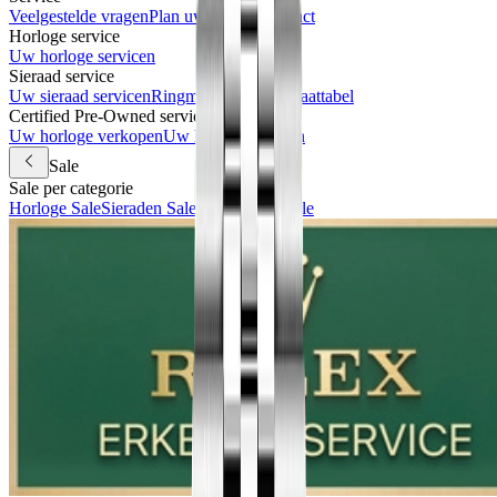
Veelgestelde vragen
Plan uw bezoek
Contact
Horloge service
Uw horloge servicen
Sieraad service
Uw sieraad servicen
Ringmaat meten & maattabel
Certified Pre-Owned services
Uw horloge verkopen
Uw horloge inruilen
Sale
Sale per categorie
Horloge Sale
Sieraden Sale
Accessoires Sale