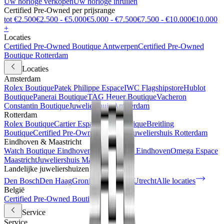
Uw horloge verkopen
Uw horloge inruilen
Certified Pre-Owned per prijsrange
tot €2.500
€2.500 - €5.000
€5.000 - €7.500
€7.500 - €10.000
€10.000
+
Locaties
Certified Pre-Owned Boutique Antwerpen
Certified Pre-Owned
Boutique Rotterdam
Locaties
Amsterdam
Rolex Boutique
Patek Philippe Espace
IWC Flagshipstore
Hublot
Boutique
Panerai Boutique
TAG Heuer Boutique
Vacheron
Constantin Boutique
Juweliershuis Amsterdam
Rotterdam
Rolex Boutique
Cartier Espace
IWC Boutique
Breitling
Boutique
Certified Pre-Owned Boutique
Juweliershuis Rotterdam
Eindhoven & Maastricht
Watch Boutique Eindhoven
Juweliershuis Eindhoven
Omega Espace
Maastricht
Juweliershuis Maastricht
Landelijke juweliershuizen
Den Bosch
Den Haag
Groningen
Haarlem
Utrecht
Alle locaties
België
Certified Pre-Owned Boutique
Service
Service