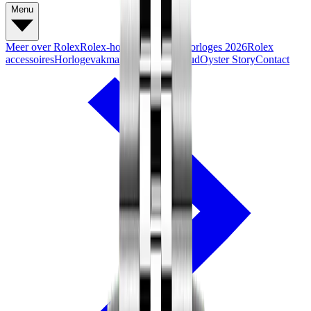
Menu
Meer over Rolex
Rolex-horloges
Nieuwe horloges 2026
Rolex
accessoires
Horlogevakmanschap
Onderhoud
Oyster Story
Contact