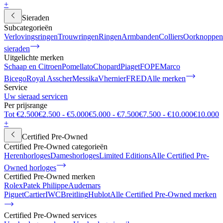
+
Sieraden
Subcategorieën
Verlovingsringen
Trouwringen
Ringen
Armbanden
Colliers
Oorknoppen
sieraden
Uitgelichte merken
Schaap en Citroen
Pomellato
Chopard
Piaget
FOPE
Marco
Bicego
Royal Asscher
Messika
Vhernier
FRED
Alle merken
Service
Uw sieraad servicen
Per prijsrange
Tot €2.500
€2.500 - €5.000
€5.000 - €7.500
€7.500 - €10.000
€10.000
+
Certified Pre-Owned
Certified Pre-Owned categorieën
Herenhorloges
Dameshorloges
Limited Editions
Alle Certified Pre-
Owned horloges
Certified Pre-Owned merken
Rolex
Patek Philippe
Audemars
Piguet
Cartier
IWC
Breitling
Hublot
Alle Certified Pre-Owned merken
Certified Pre-Owned services