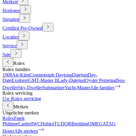
Merken
Horloges
Sieraden
Certified Pre-Owned
Locaties
Service
Sale
Rolex
Rolex families
1908
Air-King
Cosmograph Daytona
Datejust
Day-
Date
Explorer
GMT-Master II
Lady-Datejust
Oyster Perpetual
Sea-
Dweller
Sky-Dweller
Submariner
Yacht-Master
Alle families
Rolex servicing
Uw Rolex servicing
Merken
Uitgelichte merken
Rolex
Patek
Philippe
Cartier
IWC
Hublot
TUDOR
Breitling
OMEGA
TAG
Heuer
Alle merken