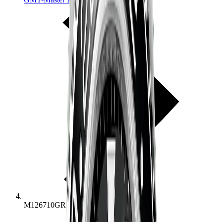
M126710GRNR-0003