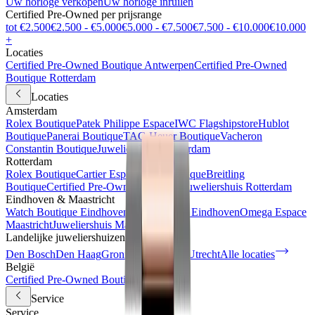
Uw horloge verkopen
Uw horloge inruilen
Certified Pre-Owned per prijsrange
tot €2.500
€2.500 - €5.000
€5.000 - €7.500
€7.500 - €10.000
€10.000
+
Locaties
Certified Pre-Owned Boutique Antwerpen
Certified Pre-Owned
Boutique Rotterdam
Locaties
Amsterdam
Rolex Boutique
Patek Philippe Espace
IWC Flagshipstore
Hublot
Boutique
Panerai Boutique
TAG Heuer Boutique
Vacheron
Constantin Boutique
Juweliershuis Amsterdam
Rotterdam
Rolex Boutique
Cartier Espace
IWC Boutique
Breitling
Boutique
Certified Pre-Owned Boutique
Juweliershuis Rotterdam
Eindhoven & Maastricht
Watch Boutique Eindhoven
Juweliershuis Eindhoven
Omega Espace
Maastricht
Juweliershuis Maastricht
Landelijke juweliershuizen
Den Bosch
Den Haag
Groningen
Haarlem
Utrecht
Alle locaties
België
Certified Pre-Owned Boutique
Service
Service