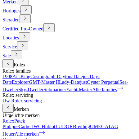
Merken
Horloges
Sieraden
Certified Pre-Owned
Locaties
Service
Sale
Rolex
Rolex families
1908
Air-King
Cosmograph Daytona
Datejust
Day-
Date
Explorer
GMT-Master II
Lady-Datejust
Oyster Perpetual
Sea-
Dweller
Sky-Dweller
Submariner
Yacht-Master
Alle families
Rolex servicing
Uw Rolex servicing
Merken
Uitgelichte merken
Rolex
Patek
Philippe
Cartier
IWC
Hublot
TUDOR
Breitling
OMEGA
TAG
Heuer
Alle merken