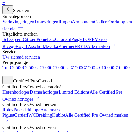
+
Sieraden
Subcategorieën
Verlovingsringen
Trouwringen
Ringen
Armbanden
Colliers
Oorknoppen
sieraden
Uitgelichte merken
Schaap en Citroen
Pomellato
Chopard
Piaget
FOPE
Marco
Bicego
Royal Asscher
Messika
Vhernier
FRED
Alle merken
Service
Uw sieraad servicen
Per prijsrange
Tot €2.500
€2.500 - €5.000
€5.000 - €7.500
€7.500 - €10.000
€10.000
+
Certified Pre-Owned
Certified Pre-Owned categorieën
Herenhorloges
Dameshorloges
Limited Editions
Alle Certified Pre-
Owned horloges
Certified Pre-Owned merken
Rolex
Patek Philippe
Audemars
Piguet
Cartier
IWC
Breitling
Hublot
Alle Certified Pre-Owned merken
Certified Pre-Owned services