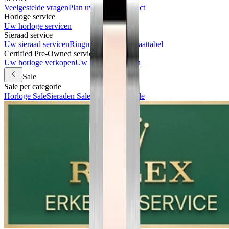
Veelgestelde vragen
Plan uw bezoek
Contact
Horloge service
Uw horloge servicen
Sieraad service
Uw sieraad servicen
Ringmaat meten & maattabel
Certified Pre-Owned services
Uw horloge verkopen
Uw horloge inruilen
Sale
Sale per categorie
Horloge Sale
Sieraden Sale
Accessoires Sale