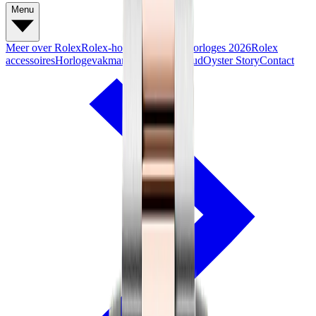
Menu
Meer over Rolex
Rolex-horloges
Nieuwe horloges 2026
Rolex
accessoires
Horlogevakmanschap
Onderhoud
Oyster Story
Contact