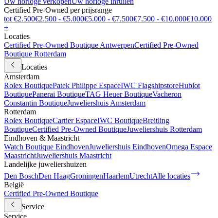
Uw horloge verkopen
Uw horloge inruilen
Certified Pre-Owned per prijsrange
tot €2.500
€2.500 - €5.000
€5.000 - €7.500
€7.500 - €10.000
€10.000
+
Locaties
Certified Pre-Owned Boutique Antwerpen
Certified Pre-Owned
Boutique Rotterdam
Locaties
Amsterdam
Rolex Boutique
Patek Philippe Espace
IWC Flagshipstore
Hublot
Boutique
Panerai Boutique
TAG Heuer Boutique
Vacheron
Constantin Boutique
Juweliershuis Amsterdam
Rotterdam
Rolex Boutique
Cartier Espace
IWC Boutique
Breitling
Boutique
Certified Pre-Owned Boutique
Juweliershuis Rotterdam
Eindhoven & Maastricht
Watch Boutique Eindhoven
Juweliershuis Eindhoven
Omega Espace
Maastricht
Juweliershuis Maastricht
Landelijke juweliershuizen
Den Bosch
Den Haag
Groningen
Haarlem
Utrecht
Alle locaties
België
Certified Pre-Owned Boutique
Service
Service