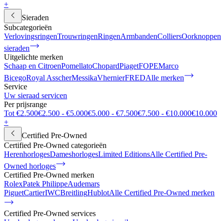
+
Sieraden
Subcategorieën
Verlovingsringen
Trouwringen
Ringen
Armbanden
Colliers
Oorknoppen
sieraden
Uitgelichte merken
Schaap en Citroen
Pomellato
Chopard
Piaget
FOPE
Marco
Bicego
Royal Asscher
Messika
Vhernier
FRED
Alle merken
Service
Uw sieraad servicen
Per prijsrange
Tot €2.500
€2.500 - €5.000
€5.000 - €7.500
€7.500 - €10.000
€10.000
+
Certified Pre-Owned
Certified Pre-Owned categorieën
Herenhorloges
Dameshorloges
Limited Editions
Alle Certified Pre-
Owned horloges
Certified Pre-Owned merken
Rolex
Patek Philippe
Audemars
Piguet
Cartier
IWC
Breitling
Hublot
Alle Certified Pre-Owned merken
Certified Pre-Owned services