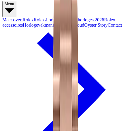
Menu
Meer over Rolex
Rolex-horloges
Nieuwe horloges 2026
Rolex
accessoires
Horlogevakmanschap
Onderhoud
Oyster Story
Contact