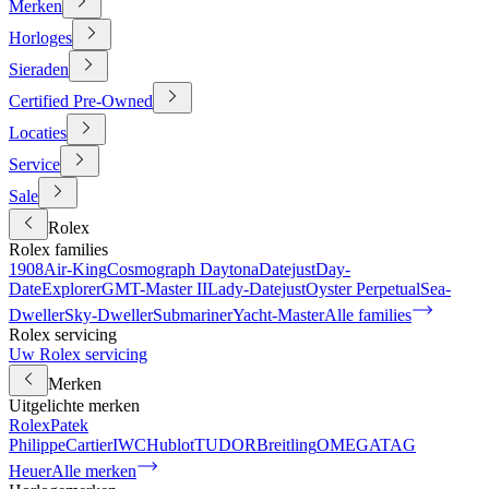
Merken
Horloges
Sieraden
Certified Pre-Owned
Locaties
Service
Sale
Rolex
Rolex families
1908
Air-King
Cosmograph Daytona
Datejust
Day-
Date
Explorer
GMT-Master II
Lady-Datejust
Oyster Perpetual
Sea-
Dweller
Sky-Dweller
Submariner
Yacht-Master
Alle families
Rolex servicing
Uw Rolex servicing
Merken
Uitgelichte merken
Rolex
Patek
Philippe
Cartier
IWC
Hublot
TUDOR
Breitling
OMEGA
TAG
Heuer
Alle merken