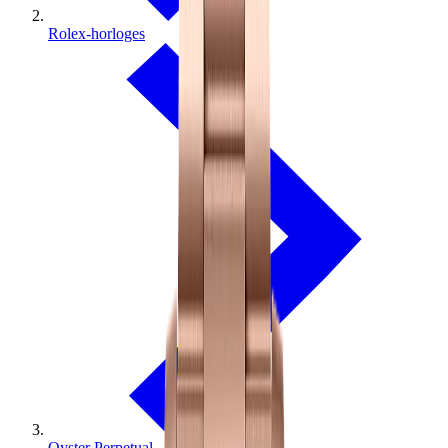
Rolex-horloges
Oyster Perpetual