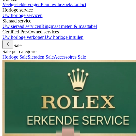
Veelgestelde vragen
Plan uw bezoek
Contact
Horloge service
Uw horloge servicen
Sieraad service
Uw sieraad servicen
Ringmaat meten & maattabel
Certified Pre-Owned services
Uw horloge verkopen
Uw horloge inruilen
Sale
Sale per categorie
Horloge Sale
Sieraden Sale
Accessoires Sale