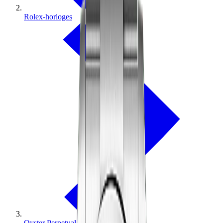
Rolex-horloges
Oyster Perpetual