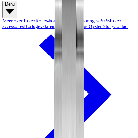
Menu
Meer over Rolex
Rolex-horloges
Nieuwe horloges 2026
Rolex
accessoires
Horlogevakmanschap
Onderhoud
Oyster Story
Contact