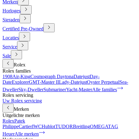
Merken
Horloges
Sieraden
Certified Pre-Owned
Locaties
Service
Sale
Rolex
Rolex families
1908
Air-King
Cosmograph Daytona
Datejust
Day-
Date
Explorer
GMT-Master II
Lady-Datejust
Oyster Perpetual
Sea-
Dweller
Sky-Dweller
Submariner
Yacht-Master
Alle families
Rolex servicing
Uw Rolex servicing
Merken
Uitgelichte merken
Rolex
Patek
Philippe
Cartier
IWC
Hublot
TUDOR
Breitling
OMEGA
TAG
Heuer
Alle merken