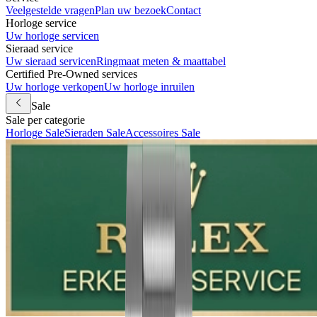
Veelgestelde vragen
Plan uw bezoek
Contact
Horloge service
Uw horloge servicen
Sieraad service
Uw sieraad servicen
Ringmaat meten & maattabel
Certified Pre-Owned services
Uw horloge verkopen
Uw horloge inruilen
Sale
Sale per categorie
Horloge Sale
Sieraden Sale
Accessoires Sale