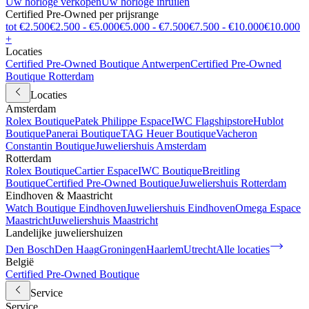
Uw horloge verkopen
Uw horloge inruilen
Certified Pre-Owned per prijsrange
tot €2.500
€2.500 - €5.000
€5.000 - €7.500
€7.500 - €10.000
€10.000
+
Locaties
Certified Pre-Owned Boutique Antwerpen
Certified Pre-Owned
Boutique Rotterdam
Locaties
Amsterdam
Rolex Boutique
Patek Philippe Espace
IWC Flagshipstore
Hublot
Boutique
Panerai Boutique
TAG Heuer Boutique
Vacheron
Constantin Boutique
Juweliershuis Amsterdam
Rotterdam
Rolex Boutique
Cartier Espace
IWC Boutique
Breitling
Boutique
Certified Pre-Owned Boutique
Juweliershuis Rotterdam
Eindhoven & Maastricht
Watch Boutique Eindhoven
Juweliershuis Eindhoven
Omega Espace
Maastricht
Juweliershuis Maastricht
Landelijke juweliershuizen
Den Bosch
Den Haag
Groningen
Haarlem
Utrecht
Alle locaties
België
Certified Pre-Owned Boutique
Service
Service