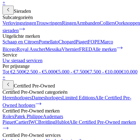
+
Sieraden
Subcategorieën
Verlovingsringen
Trouwringen
Ringen
Armbanden
Colliers
Oorknoppen
sieraden
Uitgelichte merken
Schaap en Citroen
Pomellato
Chopard
Piaget
FOPE
Marco
Bicego
Royal Asscher
Messika
Vhernier
FRED
Alle merken
Service
Uw sieraad servicen
Per prijsrange
Tot €2.500
€2.500 - €5.000
€5.000 - €7.500
€7.500 - €10.000
€10.000
+
Certified Pre-Owned
Certified Pre-Owned categorieën
Herenhorloges
Dameshorloges
Limited Editions
Alle Certified Pre-
Owned horloges
Certified Pre-Owned merken
Rolex
Patek Philippe
Audemars
Piguet
Cartier
IWC
Breitling
Hublot
Alle Certified Pre-Owned merken
Certified Pre-Owned services