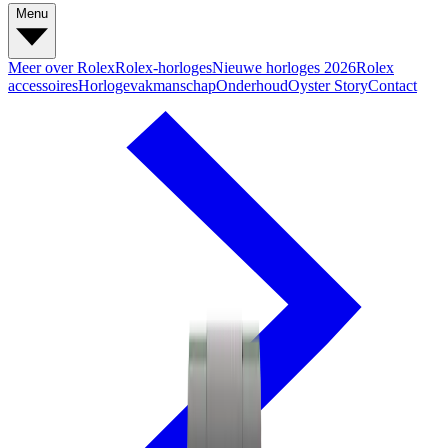
Menu
Meer over Rolex
Rolex-horloges
Nieuwe horloges 2026
Rolex
accessoires
Horlogevakmanschap
Onderhoud
Oyster Story
Contact