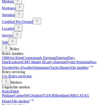
Merken
Horloges
Sieraden
Certified Pre-Owned
Locaties
Service
Sale
Rolex
Rolex families
1908
Air-King
Cosmograph Daytona
Datejust
Day-
Date
Explorer
GMT-Master II
Lady-Datejust
Oyster Perpetual
Sea-
Dweller
Sky-Dweller
Submariner
Yacht-Master
Alle families
Rolex servicing
Uw Rolex servicing
Merken
Uitgelichte merken
Rolex
Patek
Philippe
Cartier
IWC
Hublot
TUDOR
Breitling
OMEGA
TAG
Heuer
Alle merken