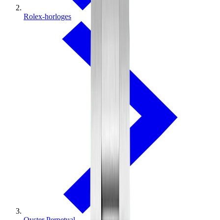
Rolex-horloges
Oyster Perpetual