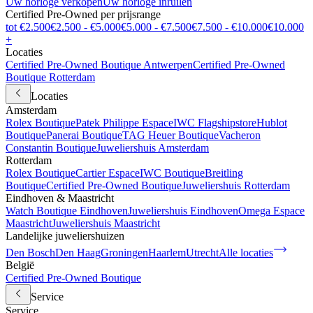
Uw horloge verkopen
Uw horloge inruilen
Certified Pre-Owned per prijsrange
tot €2.500
€2.500 - €5.000
€5.000 - €7.500
€7.500 - €10.000
€10.000
+
Locaties
Certified Pre-Owned Boutique Antwerpen
Certified Pre-Owned
Boutique Rotterdam
Locaties
Amsterdam
Rolex Boutique
Patek Philippe Espace
IWC Flagshipstore
Hublot
Boutique
Panerai Boutique
TAG Heuer Boutique
Vacheron
Constantin Boutique
Juweliershuis Amsterdam
Rotterdam
Rolex Boutique
Cartier Espace
IWC Boutique
Breitling
Boutique
Certified Pre-Owned Boutique
Juweliershuis Rotterdam
Eindhoven & Maastricht
Watch Boutique Eindhoven
Juweliershuis Eindhoven
Omega Espace
Maastricht
Juweliershuis Maastricht
Landelijke juweliershuizen
Den Bosch
Den Haag
Groningen
Haarlem
Utrecht
Alle locaties
België
Certified Pre-Owned Boutique
Service
Service