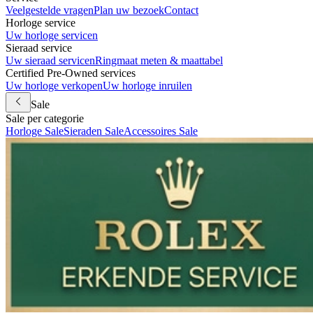
Veelgestelde vragen
Plan uw bezoek
Contact
Horloge service
Uw horloge servicen
Sieraad service
Uw sieraad servicen
Ringmaat meten & maattabel
Certified Pre-Owned services
Uw horloge verkopen
Uw horloge inruilen
Sale
Sale per categorie
Horloge Sale
Sieraden Sale
Accessoires Sale