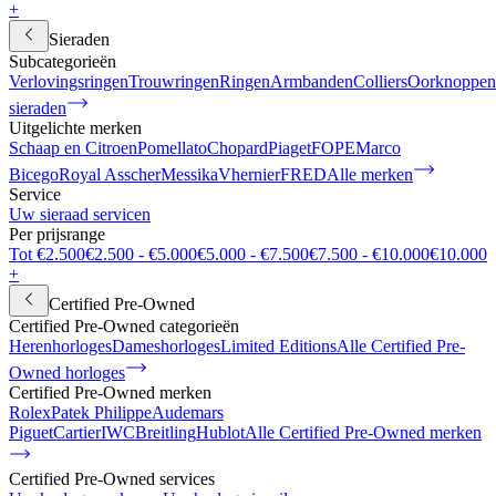
+
Sieraden
Subcategorieën
Verlovingsringen
Trouwringen
Ringen
Armbanden
Colliers
Oorknoppen
sieraden
Uitgelichte merken
Schaap en Citroen
Pomellato
Chopard
Piaget
FOPE
Marco
Bicego
Royal Asscher
Messika
Vhernier
FRED
Alle merken
Service
Uw sieraad servicen
Per prijsrange
Tot €2.500
€2.500 - €5.000
€5.000 - €7.500
€7.500 - €10.000
€10.000
+
Certified Pre-Owned
Certified Pre-Owned categorieën
Herenhorloges
Dameshorloges
Limited Editions
Alle Certified Pre-
Owned horloges
Certified Pre-Owned merken
Rolex
Patek Philippe
Audemars
Piguet
Cartier
IWC
Breitling
Hublot
Alle Certified Pre-Owned merken
Certified Pre-Owned services