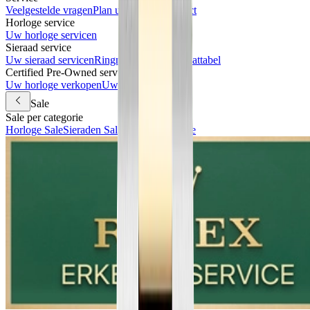
Veelgestelde vragen
Plan uw bezoek
Contact
Horloge service
Uw horloge servicen
Sieraad service
Uw sieraad servicen
Ringmaat meten & maattabel
Certified Pre-Owned services
Uw horloge verkopen
Uw horloge inruilen
Sale
Sale per categorie
Horloge Sale
Sieraden Sale
Accessoires Sale