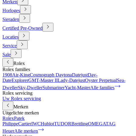
Merken
Horloges
Sieraden
Certified Pre-Owned
Locaties
Service
Sale
Rolex
Rolex families
1908
Air-King
Cosmograph Daytona
Datejust
Day-
Date
Explorer
GMT-Master II
Lady-Datejust
Oyster Perpetual
Sea-
Dweller
Sky-Dweller
Submariner
Yacht-Master
Alle families
Rolex servicing
Uw Rolex servicing
Merken
Uitgelichte merken
Rolex
Patek
Philippe
Cartier
IWC
Hublot
TUDOR
Breitling
OMEGA
TAG
Heuer
Alle merken