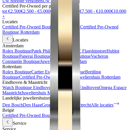
Uw horloge verkopen
Uw horloge inruilen
Certified Pre-Owned per prijsrange
tot €2.500
€2.500 - €5.000
€5.000 - €7.500
€7.500 - €10.000
€10.000
+
Locaties
Certified Pre-Owned Boutique Antwerpen
Certified Pre-Owned
Boutique Rotterdam
Locaties
Amsterdam
Rolex Boutique
Patek Philippe Espace
IWC Flagshipstore
Hublot
Boutique
Panerai Boutique
TAG Heuer Boutique
Vacheron
Constantin Boutique
Juweliershuis Amsterdam
Rotterdam
Rolex Boutique
Cartier Espace
IWC Boutique
Breitling
Boutique
Certified Pre-Owned Boutique
Juweliershuis Rotterdam
Eindhoven & Maastricht
Watch Boutique Eindhoven
Juweliershuis Eindhoven
Omega Espace
Maastricht
Juweliershuis Maastricht
Landelijke juweliershuizen
Den Bosch
Den Haag
Groningen
Haarlem
Utrecht
Alle locaties
België
Certified Pre-Owned Boutique
Service
Service