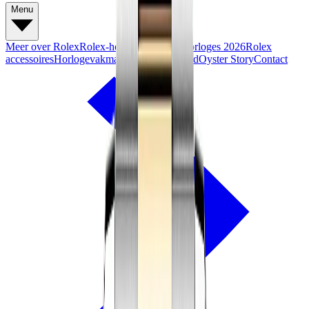
Menu
Meer over Rolex
Rolex-horloges
Nieuwe horloges 2026
Rolex
accessoires
Horlogevakmanschap
Onderhoud
Oyster Story
Contact