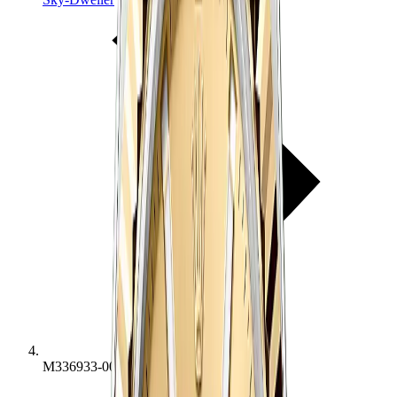
M336933-0001