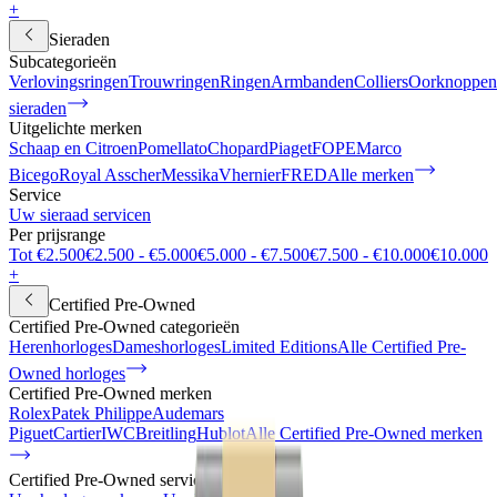
+
Sieraden
Subcategorieën
Verlovingsringen
Trouwringen
Ringen
Armbanden
Colliers
Oorknoppen
sieraden
Uitgelichte merken
Schaap en Citroen
Pomellato
Chopard
Piaget
FOPE
Marco
Bicego
Royal Asscher
Messika
Vhernier
FRED
Alle merken
Service
Uw sieraad servicen
Per prijsrange
Tot €2.500
€2.500 - €5.000
€5.000 - €7.500
€7.500 - €10.000
€10.000
+
Certified Pre-Owned
Certified Pre-Owned categorieën
Herenhorloges
Dameshorloges
Limited Editions
Alle Certified Pre-
Owned horloges
Certified Pre-Owned merken
Rolex
Patek Philippe
Audemars
Piguet
Cartier
IWC
Breitling
Hublot
Alle Certified Pre-Owned merken
Certified Pre-Owned services