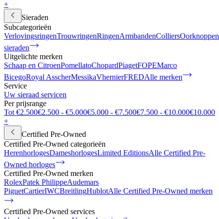
+
Sieraden
Subcategorieën
Verlovingsringen
Trouwringen
Ringen
Armbanden
Colliers
Oorknoppen
sieraden
Uitgelichte merken
Schaap en Citroen
Pomellato
Chopard
Piaget
FOPE
Marco
Bicego
Royal Asscher
Messika
Vhernier
FRED
Alle merken
Service
Uw sieraad servicen
Per prijsrange
Tot €2.500
€2.500 - €5.000
€5.000 - €7.500
€7.500 - €10.000
€10.000
+
Certified Pre-Owned
Certified Pre-Owned categorieën
Herenhorloges
Dameshorloges
Limited Editions
Alle Certified Pre-
Owned horloges
Certified Pre-Owned merken
Rolex
Patek Philippe
Audemars
Piguet
Cartier
IWC
Breitling
Hublot
Alle Certified Pre-Owned merken
Certified Pre-Owned services