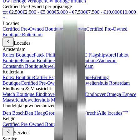
Uw horloge verkopen
Uw horloge inruilen
Certified Pre-Owned per prijsrange
tot €2.500
€2.500 - €5.000
€5.000 - €7.500
€7.500 - €10.000
€10.000
+
Locaties
Certified Pre-Owned Boutique Antwerpen
Certified Pre-Owned
Boutique Rotterdam
Locaties
Amsterdam
Rolex Boutique
Patek Philippe Espace
IWC Flagshipstore
Hublot
Boutique
Panerai Boutique
TAG Heuer Boutique
Vacheron
Constantin Boutique
Juweliershuis Amsterdam
Rotterdam
Rolex Boutique
Cartier Espace
IWC Boutique
Breitling
Boutique
Certified Pre-Owned Boutique
Juweliershuis Rotterdam
Eindhoven & Maastricht
Watch Boutique Eindhoven
Juweliershuis Eindhoven
Omega Espace
Maastricht
Juweliershuis Maastricht
Landelijke juweliershuizen
Den Bosch
Den Haag
Groningen
Haarlem
Utrecht
Alle locaties
België
Certified Pre-Owned Boutique
Service
Service