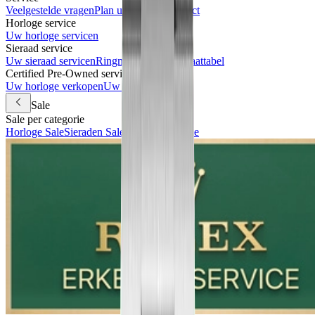
Veelgestelde vragen
Plan uw bezoek
Contact
Horloge service
Uw horloge servicen
Sieraad service
Uw sieraad servicen
Ringmaat meten & maattabel
Certified Pre-Owned services
Uw horloge verkopen
Uw horloge inruilen
Sale
Sale per categorie
Horloge Sale
Sieraden Sale
Accessoires Sale