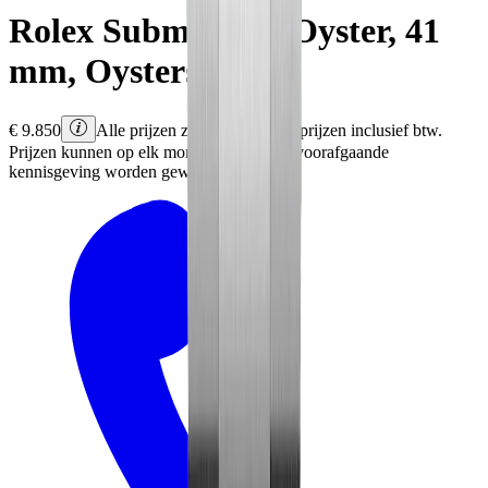
Rolex
Submariner
Oyster, 41
mm, Oystersteel
€
9.850
Alle prijzen zijn Rolex adviesprijzen inclusief btw.
Prijzen kunnen op elk moment en zonder voorafgaande
kennisgeving worden gewijzigd.