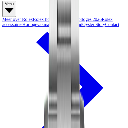
Menu
Meer over Rolex
Rolex-horloges
Nieuwe horloges 2026
Rolex
accessoires
Horlogevakmanschap
Onderhoud
Oyster Story
Contact