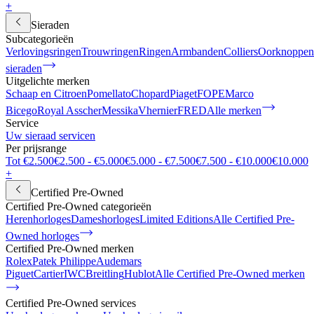
+
Sieraden
Subcategorieën
Verlovingsringen
Trouwringen
Ringen
Armbanden
Colliers
Oorknoppen
sieraden
Uitgelichte merken
Schaap en Citroen
Pomellato
Chopard
Piaget
FOPE
Marco
Bicego
Royal Asscher
Messika
Vhernier
FRED
Alle merken
Service
Uw sieraad servicen
Per prijsrange
Tot €2.500
€2.500 - €5.000
€5.000 - €7.500
€7.500 - €10.000
€10.000
+
Certified Pre-Owned
Certified Pre-Owned categorieën
Herenhorloges
Dameshorloges
Limited Editions
Alle Certified Pre-
Owned horloges
Certified Pre-Owned merken
Rolex
Patek Philippe
Audemars
Piguet
Cartier
IWC
Breitling
Hublot
Alle Certified Pre-Owned merken
Certified Pre-Owned services