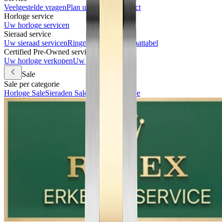
Veelgestelde vragen
Plan uw bezoek
Contact
Horloge service
Uw horloge servicen
Sieraad service
Uw sieraad servicen
Ringmaat meten & maattabel
Certified Pre-Owned services
Uw horloge verkopen
Uw horloge inruilen
Sale
Sale per categorie
Horloge Sale
Sieraden Sale
Accessoires Sale