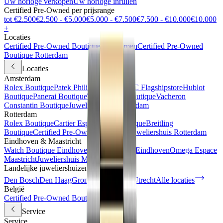
Uw horloge verkopen
Uw horloge inruilen
Certified Pre-Owned per prijsrange
tot €2.500
€2.500 - €5.000
€5.000 - €7.500
€7.500 - €10.000
€10.000
+
Locaties
Certified Pre-Owned Boutique Antwerpen
Certified Pre-Owned
Boutique Rotterdam
Locaties
Amsterdam
Rolex Boutique
Patek Philippe Espace
IWC Flagshipstore
Hublot
Boutique
Panerai Boutique
TAG Heuer Boutique
Vacheron
Constantin Boutique
Juweliershuis Amsterdam
Rotterdam
Rolex Boutique
Cartier Espace
IWC Boutique
Breitling
Boutique
Certified Pre-Owned Boutique
Juweliershuis Rotterdam
Eindhoven & Maastricht
Watch Boutique Eindhoven
Juweliershuis Eindhoven
Omega Espace
Maastricht
Juweliershuis Maastricht
Landelijke juweliershuizen
Den Bosch
Den Haag
Groningen
Haarlem
Utrecht
Alle locaties
België
Certified Pre-Owned Boutique
Service
Service