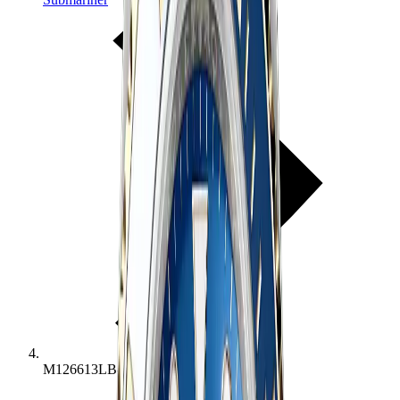
M126613LB-0002