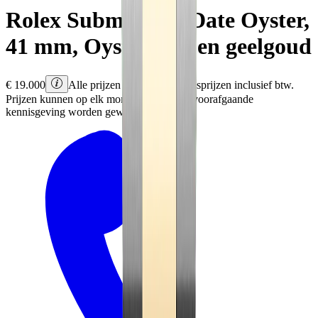
Rolex
Submariner Date
Oyster,
41 mm, Oystersteel en geelgoud
€
19.000
Alle prijzen zijn Rolex adviesprijzen inclusief btw.
Prijzen kunnen op elk moment en zonder voorafgaande
kennisgeving worden gewijzigd.