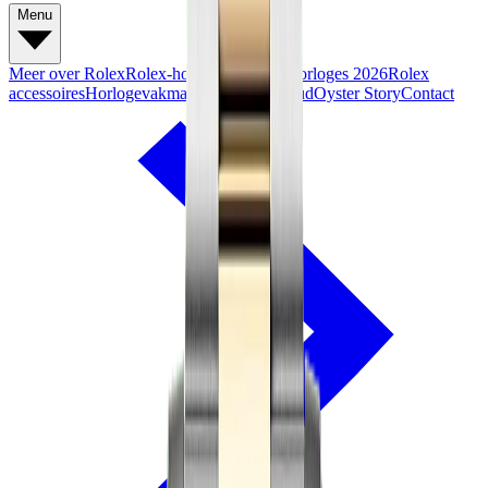
Menu
Meer over Rolex
Rolex-horloges
Nieuwe horloges 2026
Rolex
accessoires
Horlogevakmanschap
Onderhoud
Oyster Story
Contact