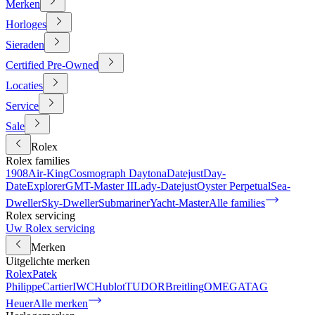
Merken
Horloges
Sieraden
Certified Pre-Owned
Locaties
Service
Sale
Rolex
Rolex families
1908
Air-King
Cosmograph Daytona
Datejust
Day-
Date
Explorer
GMT-Master II
Lady-Datejust
Oyster Perpetual
Sea-
Dweller
Sky-Dweller
Submariner
Yacht-Master
Alle families
Rolex servicing
Uw Rolex servicing
Merken
Uitgelichte merken
Rolex
Patek
Philippe
Cartier
IWC
Hublot
TUDOR
Breitling
OMEGA
TAG
Heuer
Alle merken