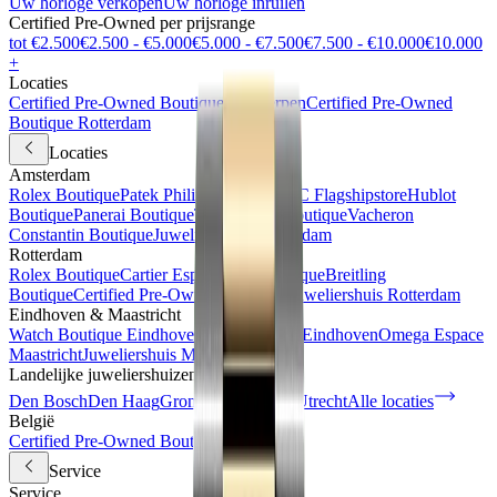
Uw horloge verkopen
Uw horloge inruilen
Certified Pre-Owned per prijsrange
tot €2.500
€2.500 - €5.000
€5.000 - €7.500
€7.500 - €10.000
€10.000
+
Locaties
Certified Pre-Owned Boutique Antwerpen
Certified Pre-Owned
Boutique Rotterdam
Locaties
Amsterdam
Rolex Boutique
Patek Philippe Espace
IWC Flagshipstore
Hublot
Boutique
Panerai Boutique
TAG Heuer Boutique
Vacheron
Constantin Boutique
Juweliershuis Amsterdam
Rotterdam
Rolex Boutique
Cartier Espace
IWC Boutique
Breitling
Boutique
Certified Pre-Owned Boutique
Juweliershuis Rotterdam
Eindhoven & Maastricht
Watch Boutique Eindhoven
Juweliershuis Eindhoven
Omega Espace
Maastricht
Juweliershuis Maastricht
Landelijke juweliershuizen
Den Bosch
Den Haag
Groningen
Haarlem
Utrecht
Alle locaties
België
Certified Pre-Owned Boutique
Service
Service