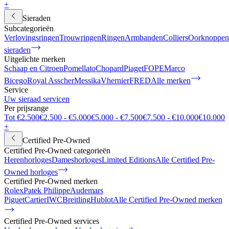
+
Sieraden
Subcategorieën
Verlovingsringen
Trouwringen
Ringen
Armbanden
Colliers
Oorknoppen
sieraden
Uitgelichte merken
Schaap en Citroen
Pomellato
Chopard
Piaget
FOPE
Marco
Bicego
Royal Asscher
Messika
Vhernier
FRED
Alle merken
Service
Uw sieraad servicen
Per prijsrange
Tot €2.500
€2.500 - €5.000
€5.000 - €7.500
€7.500 - €10.000
€10.000
+
Certified Pre-Owned
Certified Pre-Owned categorieën
Herenhorloges
Dameshorloges
Limited Editions
Alle Certified Pre-
Owned horloges
Certified Pre-Owned merken
Rolex
Patek Philippe
Audemars
Piguet
Cartier
IWC
Breitling
Hublot
Alle Certified Pre-Owned merken
Certified Pre-Owned services