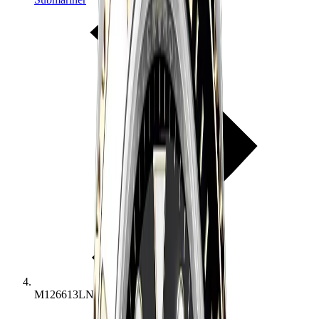
M126613LN-0002