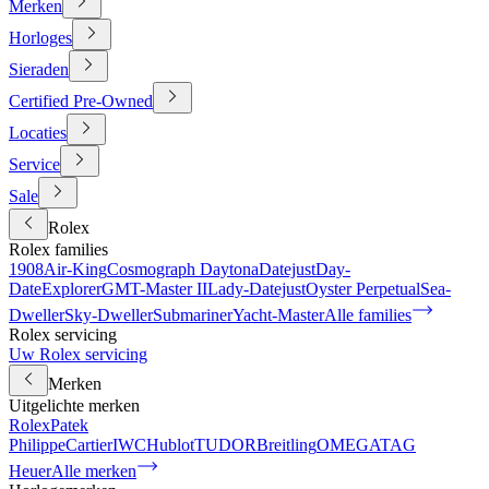
Merken
Horloges
Sieraden
Certified Pre-Owned
Locaties
Service
Sale
Rolex
Rolex families
1908
Air-King
Cosmograph Daytona
Datejust
Day-
Date
Explorer
GMT-Master II
Lady-Datejust
Oyster Perpetual
Sea-
Dweller
Sky-Dweller
Submariner
Yacht-Master
Alle families
Rolex servicing
Uw Rolex servicing
Merken
Uitgelichte merken
Rolex
Patek
Philippe
Cartier
IWC
Hublot
TUDOR
Breitling
OMEGA
TAG
Heuer
Alle merken