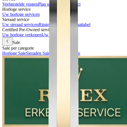
Veelgestelde vragen
Plan uw bezoek
Contact
Horloge service
Uw horloge servicen
Sieraad service
Uw sieraad servicen
Ringmaat meten & maattabel
Certified Pre-Owned services
Uw horloge verkopen
Uw horloge inruilen
Sale
Sale per categorie
Horloge Sale
Sieraden Sale
Accessoires Sale