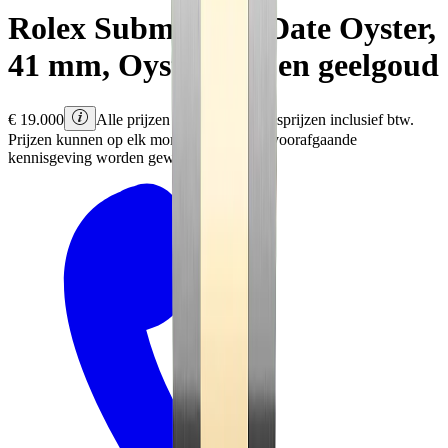
Rolex
Submariner Date
Oyster,
41 mm, Oystersteel en geelgoud
€
19.000
Alle prijzen zijn Rolex adviesprijzen inclusief btw.
Prijzen kunnen op elk moment en zonder voorafgaande
kennisgeving worden gewijzigd.