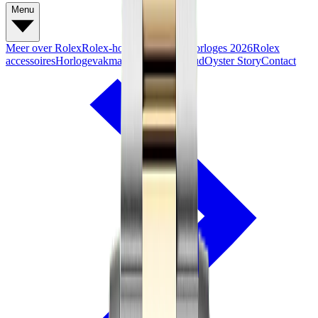
Menu
Meer over Rolex
Rolex-horloges
Nieuwe horloges 2026
Rolex
accessoires
Horlogevakmanschap
Onderhoud
Oyster Story
Contact