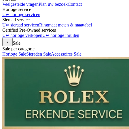
Veelgestelde vragen
Plan uw bezoek
Contact
Horloge service
Uw horloge servicen
Sieraad service
Uw sieraad servicen
Ringmaat meten & maattabel
Certified Pre-Owned services
Uw horloge verkopen
Uw horloge inruilen
Sale
Sale per categorie
Horloge Sale
Sieraden Sale
Accessoires Sale