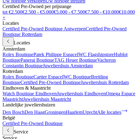
Uw horloge verkopen
Uw horloge inruilen
Certified Pre-Owned per prijsrange
tot €2.500
€2.500 - €5.000
€5.000 - €7.500
€7.500 - €10.000
€10.000
+
Locaties
Certified Pre-Owned Boutique Antwerpen
Certified Pre-Owned
Boutique Rotterdam
Locaties
Amsterdam
Rolex Boutique
Patek Philippe Espace
IWC Flagshipstore
Hublot
Boutique
Panerai Boutique
TAG Heuer Boutique
Vacheron
Constantin Boutique
Juweliershuis Amsterdam
Rotterdam
Rolex Boutique
Cartier Espace
IWC Boutique
Breitling
Boutique
Certified Pre-Owned Boutique
Juweliershuis Rotterdam
Eindhoven & Maastricht
Watch Boutique Eindhoven
Juweliershuis Eindhoven
Omega Espace
Maastricht
Juweliershuis Maastricht
Landelijke juweliershuizen
Den Bosch
Den Haag
Groningen
Haarlem
Utrecht
Alle locaties
België
Certified Pre-Owned Boutique
Service
Service