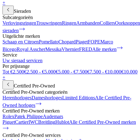
+
Sieraden
Subcategorieën
Verlovingsringen
Trouwringen
Ringen
Armbanden
Colliers
Oorknoppen
sieraden
Uitgelichte merken
Schaap en Citroen
Pomellato
Chopard
Piaget
FOPE
Marco
Bicego
Royal Asscher
Messika
Vhernier
FRED
Alle merken
Service
Uw sieraad servicen
Per prijsrange
Tot €2.500
€2.500 - €5.000
€5.000 - €7.500
€7.500 - €10.000
€10.000
+
Certified Pre-Owned
Certified Pre-Owned categorieën
Herenhorloges
Dameshorloges
Limited Editions
Alle Certified Pre-
Owned horloges
Certified Pre-Owned merken
Rolex
Patek Philippe
Audemars
Piguet
Cartier
IWC
Breitling
Hublot
Alle Certified Pre-Owned merken
Certified Pre-Owned services