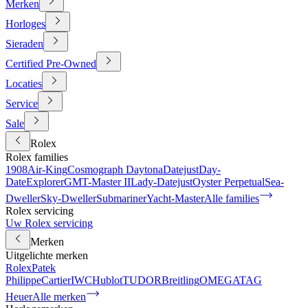
Merken
Horloges
Sieraden
Certified Pre-Owned
Locaties
Service
Sale
Rolex
Rolex families
1908
Air-King
Cosmograph Daytona
Datejust
Day-
Date
Explorer
GMT-Master II
Lady-Datejust
Oyster Perpetual
Sea-
Dweller
Sky-Dweller
Submariner
Yacht-Master
Alle families
Rolex servicing
Uw Rolex servicing
Merken
Uitgelichte merken
Rolex
Patek
Philippe
Cartier
IWC
Hublot
TUDOR
Breitling
OMEGA
TAG
Heuer
Alle merken