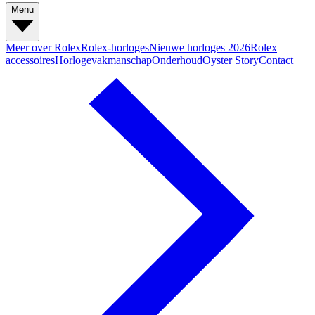
Menu
Meer over Rolex
Rolex-horloges
Nieuwe horloges 2026
Rolex
accessoires
Horlogevakmanschap
Onderhoud
Oyster Story
Contact